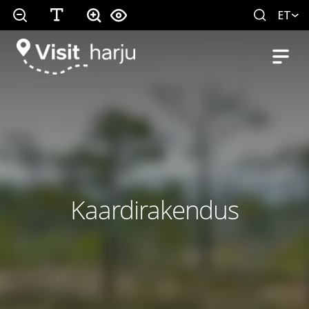
ET
Kaardirakendus