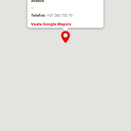
Avatud:
—
Telefon:
+37 260 750 70
Vaata Google Mapsis