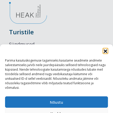
Turistile
Sündmused
Majutus
Parima kasutuskogemuse tagamiseks kasutame seadmete andmete
salvestamiseks ja/või neile juurdepääsuks selliseid tehnoloogiaid nagu
Maitseelamused
küpsised. Nende tehnoloogiate kasutamisega nõustudes lubate meil
töödelda selliseid andmeid nagu veebikasutaja käitumine või
Vaatamisväärsused
unikaalsed ID-d sellel veebisaidil. Nõusoleku andmata jätmine või
nõusoleku tagasivõtmine võib mõjutada teatud funktsioone ja
võimalusi.
Visit Tallinn
Turismiprofessionaalile
Nõustu