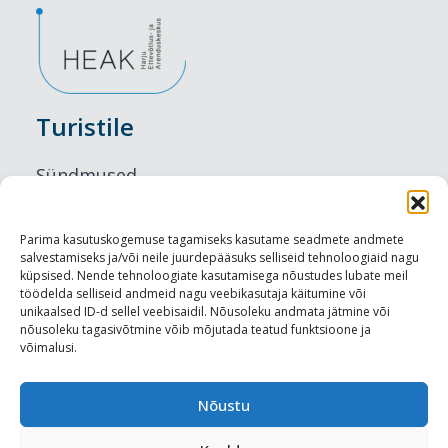
Turistile
Sündmused
Majutus
Parima kasutuskogemuse tagamiseks kasutame seadmete andmete
salvestamiseks ja/või neile juurdepääsuks selliseid tehnoloogiaid nagu
Maitseelamused
küpsised. Nende tehnoloogiate kasutamisega nõustudes lubate meil
töödelda selliseid andmeid nagu veebikasutaja käitumine või
Vaatamisväärsused
unikaalsed ID-d sellel veebisaidil. Nõusoleku andmata jätmine või
nõusoleku tagasivõtmine võib mõjutada teatud funktsioone ja
võimalusi.
Visit Tallinn
Turismiprofessionaalile
Nõustu