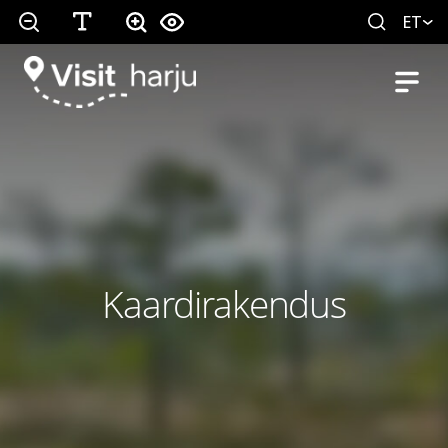
ET
Kaardirakendus