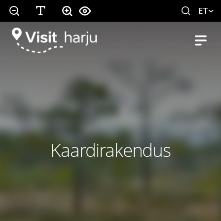
ET
Kaardirakendus