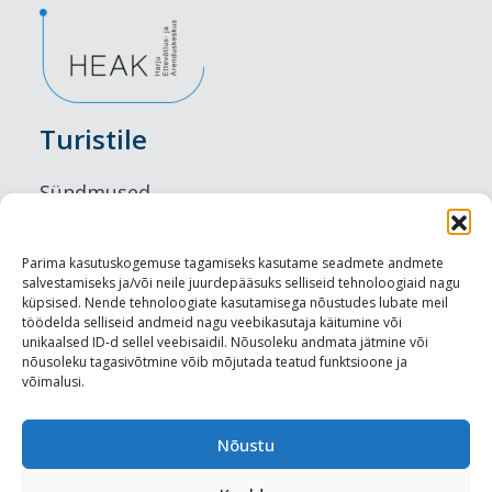
Turistile
Sündmused
Majutus
Parima kasutuskogemuse tagamiseks kasutame seadmete andmete
salvestamiseks ja/või neile juurdepääsuks selliseid tehnoloogiaid nagu
Maitseelamused
küpsised. Nende tehnoloogiate kasutamisega nõustudes lubate meil
töödelda selliseid andmeid nagu veebikasutaja käitumine või
Vaatamisväärsused
unikaalsed ID-d sellel veebisaidil. Nõusoleku andmata jätmine või
nõusoleku tagasivõtmine võib mõjutada teatud funktsioone ja
võimalusi.
Visit Tallinn
Turismiprofessionaalile
Nõustu