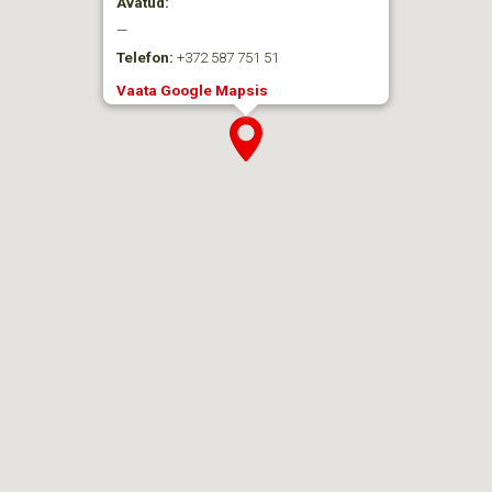
Avatud:
—
Telefon:
+372 587 751 51
Vaata Google Mapsis