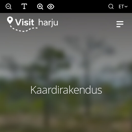
ET
Kaardirakendus