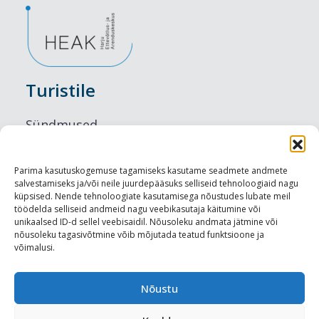
Turistile
Sündmused
Majutus
Parima kasutuskogemuse tagamiseks kasutame seadmete andmete
salvestamiseks ja/või neile juurdepääsuks selliseid tehnoloogiaid nagu
Maitseelamused
küpsised. Nende tehnoloogiate kasutamisega nõustudes lubate meil
töödelda selliseid andmeid nagu veebikasutaja käitumine või
Vaatamisväärsused
unikaalsed ID-d sellel veebisaidil. Nõusoleku andmata jätmine või
nõusoleku tagasivõtmine võib mõjutada teatud funktsioone ja
võimalusi.
Visit Tallinn
Turismiprofessionaalile
Nõustu