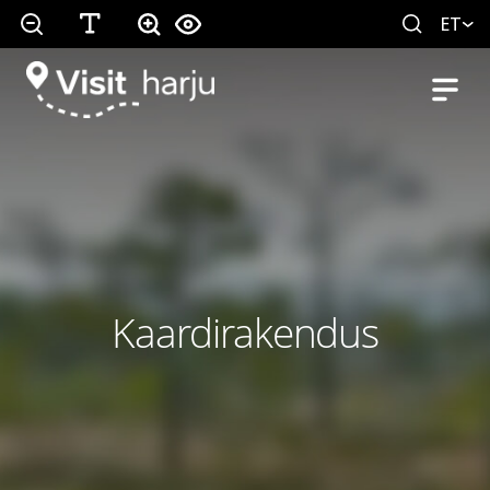
ET
Kaardirakendus