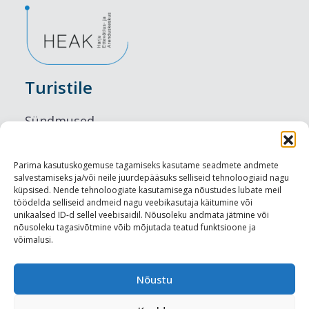
Turistile
Sündmused
Majutus
Parima kasutuskogemuse tagamiseks kasutame seadmete andmete
salvestamiseks ja/või neile juurdepääsuks selliseid tehnoloogiaid nagu
Maitseelamused
küpsised. Nende tehnoloogiate kasutamisega nõustudes lubate meil
töödelda selliseid andmeid nagu veebikasutaja käitumine või
Vaatamisväärsused
unikaalsed ID-d sellel veebisaidil. Nõusoleku andmata jätmine või
nõusoleku tagasivõtmine võib mõjutada teatud funktsioone ja
võimalusi.
Visit Tallinn
Turismiprofessionaalile
Nõustu