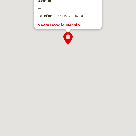
Avatud:
—
Telefon:
+372 537 304 14
Vaata Google Mapsis