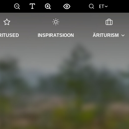
ET
RITUSED
INSPIRATSIOON
ÄRITURISM