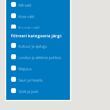
Kiili vald
Kose vald
Kuusalu vald
Filtreeri kategooria järgi:
Lääne-Harju vald
Kultuur ja ajalugu
Loksa linn
Loodus ja aktiivne puhkus
Maardu linn
Majutus
Raasiku vald
Saun ja heaolu
Rae vald
Söök ja jook
Saku vald
Saue vald