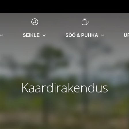
SEIKLE
SÖÖ & PUHKA
Ü
Kaardirakendus