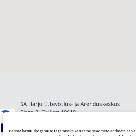
Viimsi vald
SA Harju Ettevõtlus- ja Arenduskeskus
Sirge 2, Tallinn 10618
info@visitharju.com
Parima kasutuskogemuse tagamiseks kasutame seadmete andmete salve