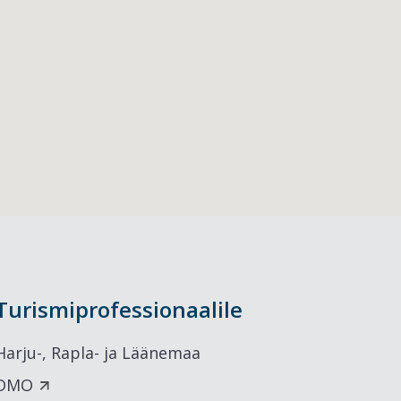
Turismiprofessionaalile
Harju-, Rapla- ja Läänemaa
DMO