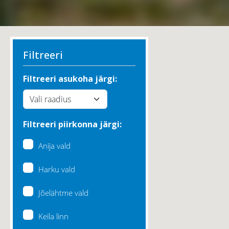
Filtreeri
Filtreeri asukoha järgi:
Filtreeri piirkonna järgi:
Anija vald
Harku vald
Jõelähtme vald
Keila linn