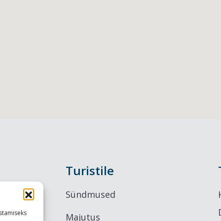
Turistile
Sündmused
stamiseks
Majutus