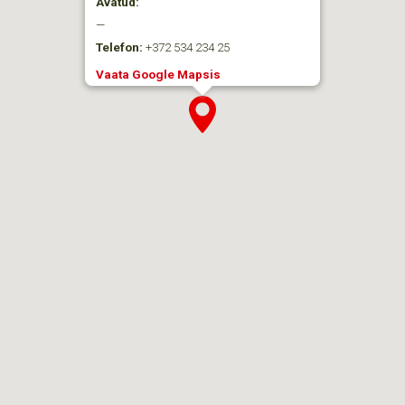
Avatud:
—
Telefon:
+372 534 234 25
Vaata Google Mapsis