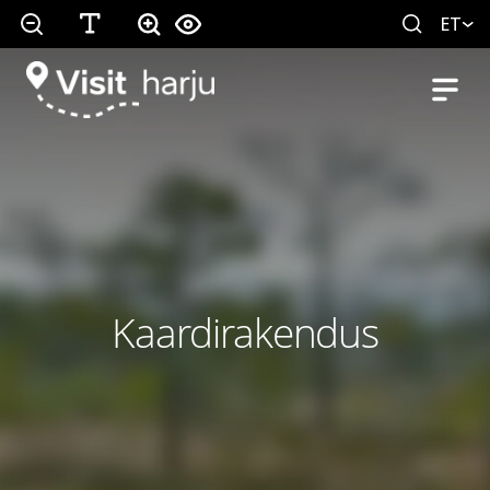
ET
Kaardirakendus