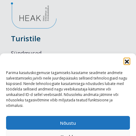
Turistile
Sündmused
Majutus
Parima kasutuskogemuse tagamiseks kasutame seadmete andmete
salvestamiseks ja/või neile juurdepääsuks selliseid tehnoloogiaid nagu
Maitseelamused
küpsised. Nende tehnoloogiate kasutamisega nõustudes lubate meil
töödelda selliseid andmeid nagu veebikasutaja käitumine või
Vaatamisväärsused
unikaalsed ID-d sellel veebisaidil. Nõusoleku andmata jätmine või
nõusoleku tagasivõtmine võib mõjutada teatud funktsioone ja
võimalusi.
Visit Tallinn
Turismiprofessionaalile
Nõustu