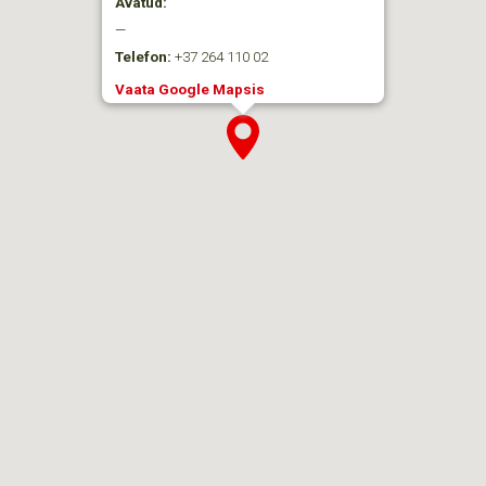
Avatud:
—
Telefon:
+37 264 110 02
Vaata Google Mapsis