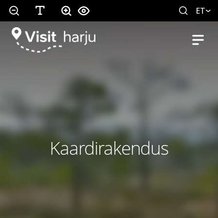
ET
Kaardirakendus