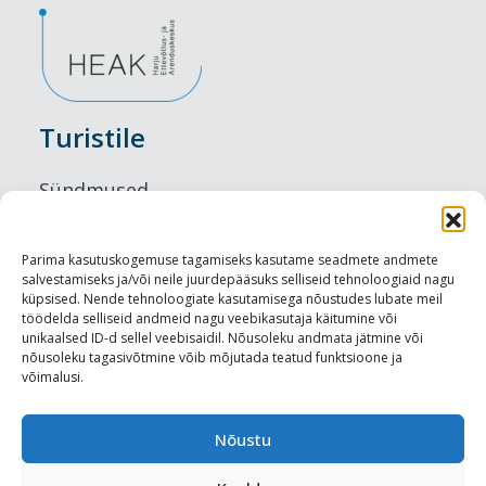
Turistile
Sündmused
Majutus
Parima kasutuskogemuse tagamiseks kasutame seadmete andmete
salvestamiseks ja/või neile juurdepääsuks selliseid tehnoloogiaid nagu
Maitseelamused
küpsised. Nende tehnoloogiate kasutamisega nõustudes lubate meil
töödelda selliseid andmeid nagu veebikasutaja käitumine või
Vaatamisväärsused
unikaalsed ID-d sellel veebisaidil. Nõusoleku andmata jätmine või
nõusoleku tagasivõtmine võib mõjutada teatud funktsioone ja
võimalusi.
Visit Tallinn
Turismiprofessionaalile
Nõustu