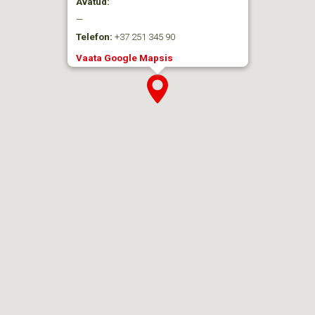
Avatud:
—
Telefon:
+37 251 345 90
Vaata Google Mapsis