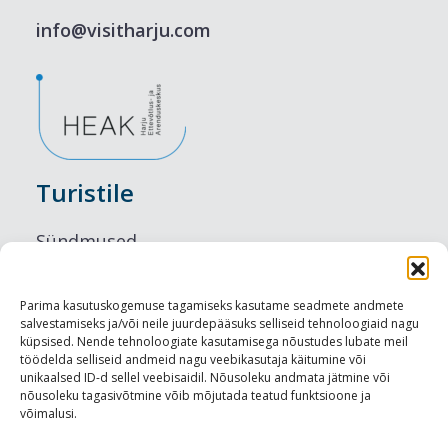
info@visitharju.com
Turistile
Sündmused
Majutus
Parima kasutuskogemuse tagamiseks kasutame seadmete andmete
salvestamiseks ja/või neile juurdepääsuks selliseid tehnoloogiaid nagu
Maitseelamused
küpsised. Nende tehnoloogiate kasutamisega nõustudes lubate meil
töödelda selliseid andmeid nagu veebikasutaja käitumine või
Vaatamisväärsused
unikaalsed ID-d sellel veebisaidil. Nõusoleku andmata jätmine või
nõusoleku tagasivõtmine võib mõjutada teatud funktsioone ja
võimalusi.
Visit Tallinn