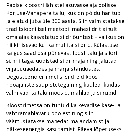
Padise kloostri lähistel asuvasse ajaloolisse
Korjuse-Vanapere tallu, kus on põldu haritud
ja elatud juba üle 300 aasta. Siin valmistatakse
traditsioonilisel meetodil mahesiidrit ainult
oma aias kasvatatud siidriõuntest – valikus on
nii kihisevad kui ka mullita siidrid. Külastuse
käigus saad osa põnevast loost talu ja siidri
sünni taga, uudistad siidrimaja ning jalutad
viljapuuaedades ja marjaistandustes.
Degusteerid eriilmelisi siidreid koos
hooajaliste suupistetega ning kuuled, kuidas
valmivad ka talu moosid, mahlad ja siirupid.
Kloostrimetsa on tuntud ka kevadise kase- ja
vahtramahlavaru poolest ning siin
väärtustatakse mahedat majandamist ja
päikeseenergia kasutamist. Päeva lõpetuseks