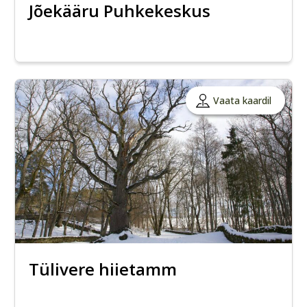
Jõekääru Puhkekeskus
Vaata kaardil
Tülivere hiietamm