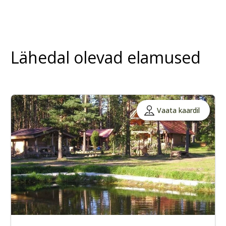
Lähedal olevad elamused
Vaata kaardil