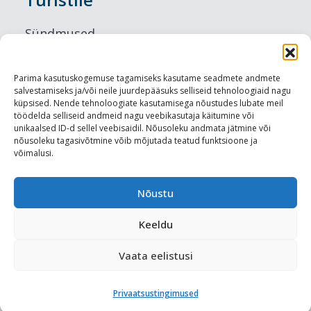
Sündmused
Majutus
Parima kasutuskogemuse tagamiseks kasutame seadmete andmete
salvestamiseks ja/või neile juurdepääsuks selliseid tehnoloogiaid nagu
Maitseelamused
küpsised. Nende tehnoloogiate kasutamisega nõustudes lubate meil
töödelda selliseid andmeid nagu veebikasutaja käitumine või
Vaatamisväärsused
unikaalsed ID-d sellel veebisaidil. Nõusoleku andmata jätmine või
nõusoleku tagasivõtmine võib mõjutada teatud funktsioone ja
võimalusi.
Visit Tallinn
Turismiprofessionaalile
Nõustu
Keeldu
Harju-, Rapla- ja Läänemaa DMO
Vaata eelistusi
Meediakajastused
Privaatsustingimused