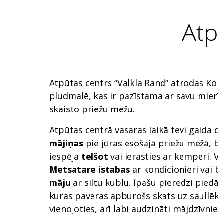
Atp
Atpūtas centrs “Valkla Rand” atrodas Kol
pludmalē, kas ir pazīstama ar savu mie
skaisto priežu mežu.
Atpūtas centrā vasaras laikā tevi gaida 
mājiņas
pie jūras esošajā priežu mežā, b
iespēja
telšot
vai ierasties ar kemperi. V
Metsatare istabas
ar kondicionieri vai
māju
ar siltu kublu. Īpašu pieredzi pie
kuras paveras apburošs skats uz saullēkt
vienojoties, arī labi audzināti mājdzīvnie