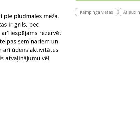
Kempinga vietas
Atļauti 
ši pie pludmales meža,
as ir grils, pēc
 arī iespējams rezervēt
r telpas semināriem un
 arī ūdens aktivitātes
s atvaļinājumu vēl