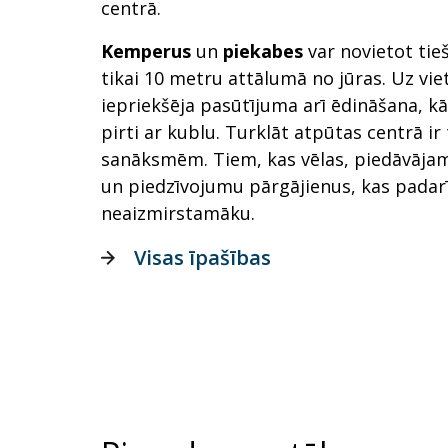
centrā.
Kemperus
un
piekabes
var novietot tie
tikai 10 metru attālumā no jūras. Uz viet
iepriekšēja pasūtījuma arī ēdināšana, kā
pirti ar kublu. Turklāt atpūtas centrā i
sanāksmēm. Tiem, kas vēlas, piedāvājam
un piedzīvojumu pārgājienus, kas padarī
neaizmirstamāku.
Visas īpašības