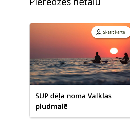
Pieredzes netālu
Skatīt kartē
SUP dēļa noma Valklas
pludmalē