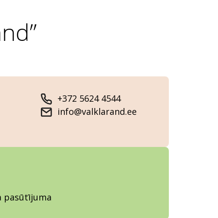
and”
+372 5624 4544
info@valklarand.ee
ja pasūtījuma