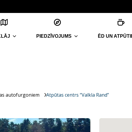
KLĀJ
PIEDZĪVOJUMS
ĒD UN ATPŪTI
tas autofurgoniem
Atpūtas centrs “Valkla Rand”