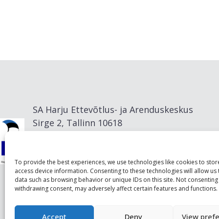
SA Harju Ettevõtlus- ja Arenduskeskus
Sirge 2, Tallinn 10618
info@visitharju.com
To provide the best experiences, we use technologies like cookies to sto
access device information. Consenting to these technologies will allow us
data such as browsing behavior or unique IDs on this site. Not consenting
withdrawing consent, may adversely affect certain features and functions.
Accept
Deny
View pref