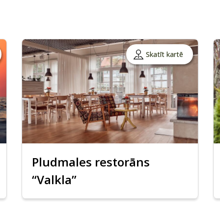
Skatīt kartē
Pludmales restorāns
“Valkla”