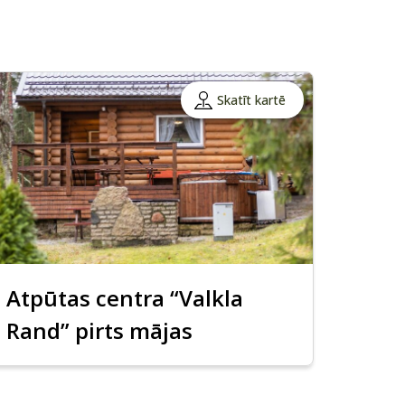
Skatīt kartē
Atpūtas centra “Valkla
Rand” pirts mājas