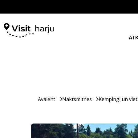
AT
Avaleht
Naktsmītnes
Kempingi un vie