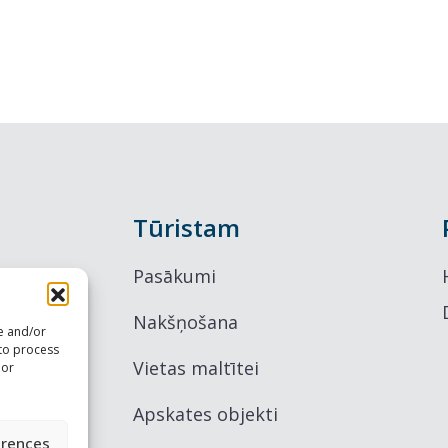
Tūristam
Pasākumi
Nakšņošana
re and/or
 to process
Vietas maltītei
 or
Apskates objekti
erences