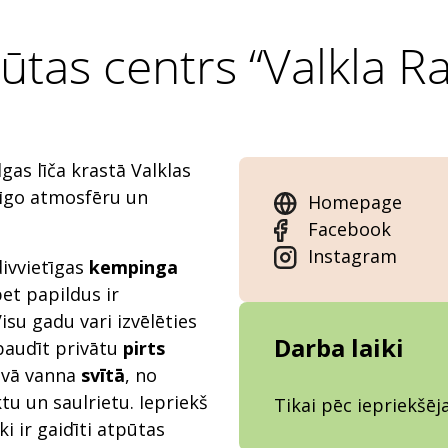
ūtas centrs “Valkla R
gas līča krastā Valklas
rīgo atmosfēru un
Homepage
Facebook
Instagram
divvietīgas
kempinga
et papildus ir
isu gadu vari izvēlēties
Darba laiki
 baudīt privātu
pirts
dāvā vanna
svītā
, no
u un saulrietu. Iepriekš
Tikai pēc iepriekšē
ki ir gaidīti atpūtas