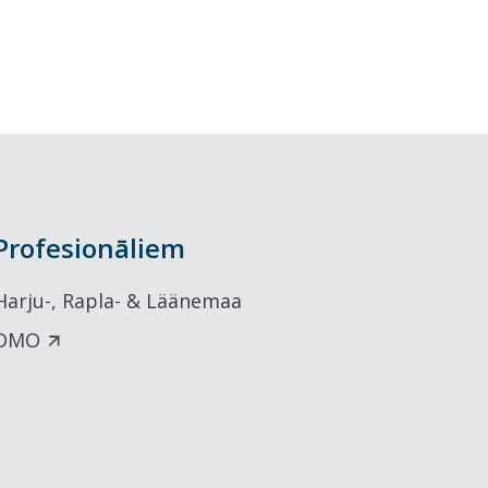
Profesionāliem
Harju-, Rapla- & Läänemaa
DMO