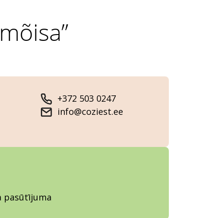
emõisa”
+372 503 0247
info@coziest.ee
ja pasūtījuma