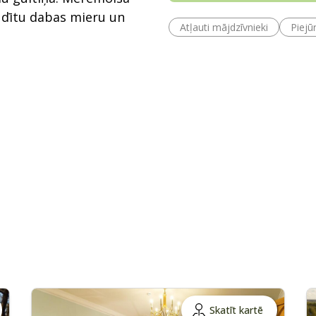
audītu dabas mieru un
Atļauti mājdzīvnieki
Piejū
Skatīt kartē