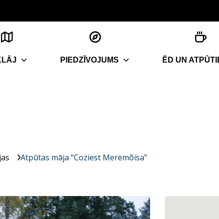
KLĀJ
PIEDZĪVOJUMS
ĒD UN ATPŪTI
jas
Atpūtas māja “Coziest Meremõisa”