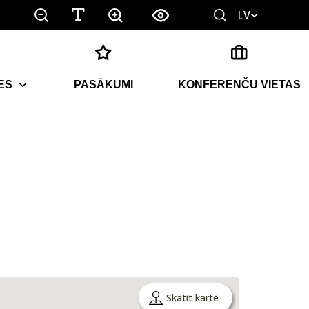
LV
ES
PASĀKUMI
KONFERENČU VIETAS
Skatīt kartē