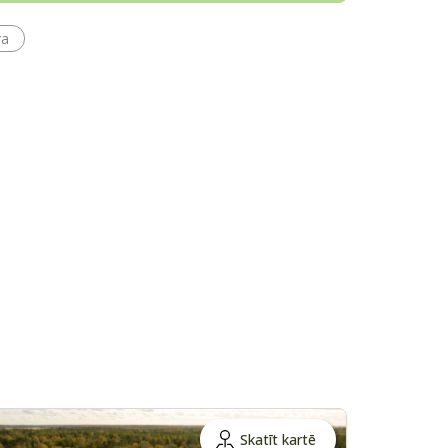
ra
Skatīt kartē