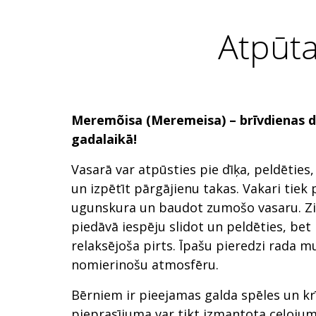
Atpūta
Meremõisa (Meremeisa) – brīvdienas d
gadalaikā!
Vasarā var atpūsties pie dīķa, peldētie
un izpētīt pārgājienu takas. Vakari tiek p
ugunskura un baudot zumošo vasaru. Zie
piedāvā iespēju slidot un peldēties, bet
relaksējoša pirts. Īpašu pieredzi rada m
nomierinošu atmosfēru.
Bērniem ir pieejamas galda spēles un krī
pieprasījuma var tikt izmantota ceļoju