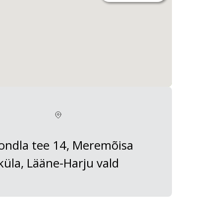
ondla tee 14, Meremõisa
küla, Lääne-Harju vald