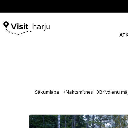
AT
Sākumlapa
Naktsmītnes
Brīvdienu mā