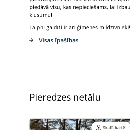
piedāvā visu, kas nepieciešams, lai izb
klusumu!
Laipni gaidīti ir arī ģimenes mīļdzīvnieki!
Visas īpašības
Pieredzes netālu
Skatīt kartē