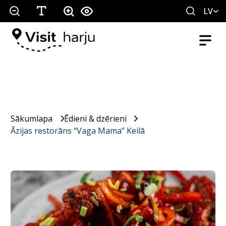
LV
Sākumlapa
Ēdieni & dzērieni
Āzijas restorāns “Vaga Mama” Keilā