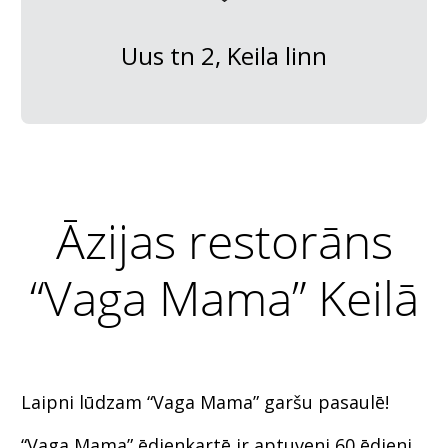
Uus tn 2, Keila linn
Āzijas restorāns
“Vaga Mama” Keilā
Laipni lūdzam “Vaga Mama” garšu pasaulē!
“Vaga Mama” ēdienkartē ir aptuveni 60 ēdieni.