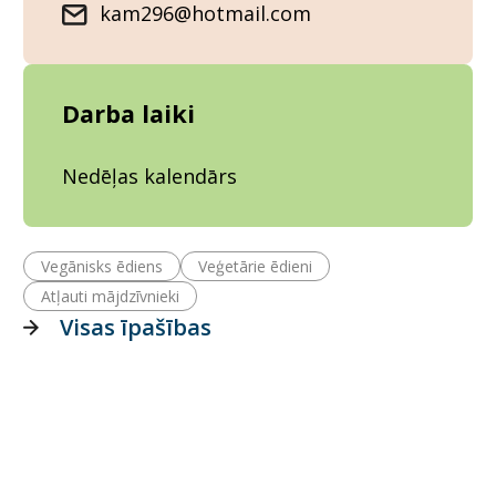
kam296@hotmail.com
Darba laiki
Nedēļas kalendārs
Vegānisks ēdiens
Veģetārie ēdieni
Atļauti mājdzīvnieki
Visas īpašības