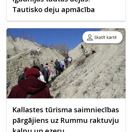
Tautisko deju apmācība
Skatīt kartē
Kallastes tūrisma saimniecības
pārgājiens uz Rummu raktuvju
kalnu un ezeru