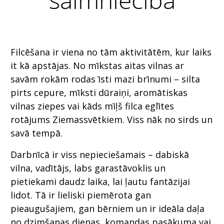
Filcēšana ir viena no tām aktivitātēm, kur laiks
it kā apstājas. No mīkstas aitas vilnas ar
savām rokām rodas īsti mazi brīnumi – silta
pirts cepure, mīksti dūraiņi, aromātiskas
vilnas ziepes vai kāds mīļš filca eglītes
rotājums Ziemassvētkiem. Viss nāk no sirds un
savā tempā.
Darbnīcā ir viss nepieciešamais – dabiskā
vilna, vadītājs, labs garastāvoklis un
pietiekami daudz laika, lai ļautu fantāzijai
lidot. Tā ir lieliski piemērota gan
pieaugušajiem, gan bērniem un ir ideāla daļa
no dzimšanas dienas, komandas pasākuma vai