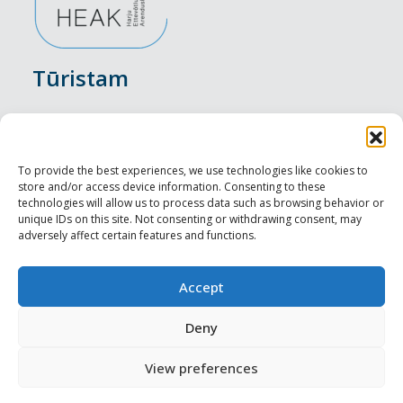
Tūristam
Pasākumi
Nakšņošana
To provide the best experiences, we use technologies like cookies to
store and/or access device information. Consenting to these
Vietas maltītei
technologies will allow us to process data such as browsing behavior or
unique IDs on this site. Not consenting or withdrawing consent, may
adversely affect certain features and functions.
Apskates objekti
Visit Tallinn
Accept
Profesionāliem
Deny
View preferences
Harju-, Rapla- & Läänemaa DMO