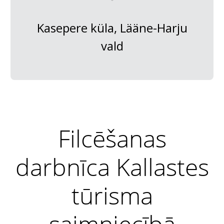
Kasepere küla, Lääne-Harju
vald
Filcēšanas
darbnīca Kallastes
tūrisma
saimniecībā