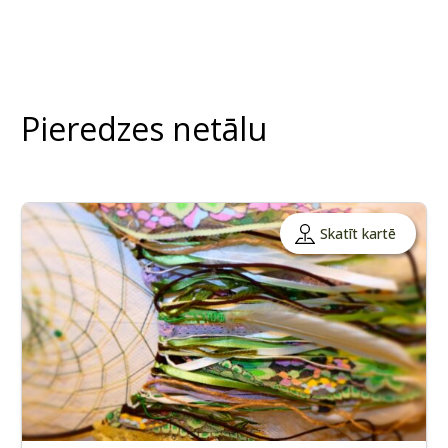
Pieredzes netālu
Skatīt kartē