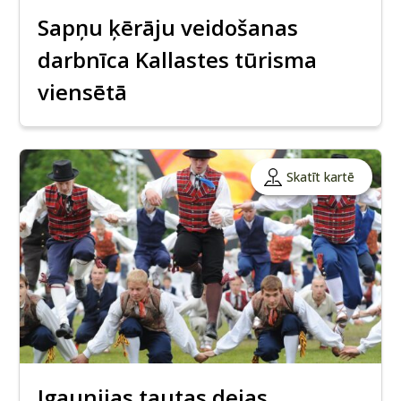
Sapņu ķērāju veidošanas
darbnīca Kallastes tūrisma
viensētā
Skatīt kartē
Igaunijas tautas dejas.