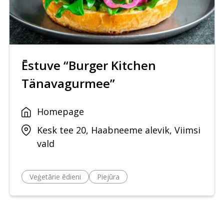
Ēstuve “Burger Kitchen
Tänavagurmee”
Homepage
Kesk tee 20, Haabneeme alevik, Viimsi
vald
Veģetārie ēdieni
Piejūra