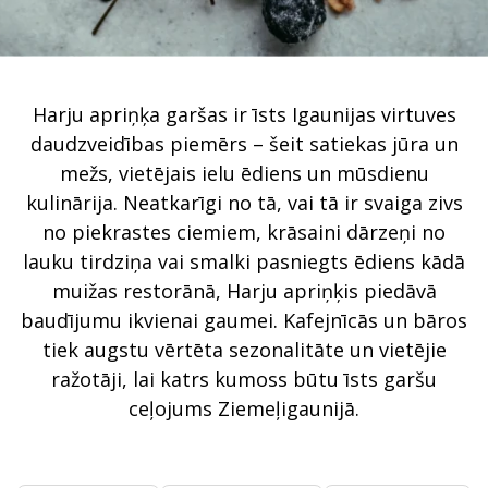
Harju apriņķa garšas ir īsts Igaunijas virtuves
daudzveidības piemērs – šeit satiekas jūra un
mežs, vietējais ielu ēdiens un mūsdienu
kulinārija. Neatkarīgi no tā, vai tā ir svaiga zivs
no piekrastes ciemiem, krāsaini dārzeņi no
lauku tirdziņa vai smalki pasniegts ēdiens kādā
muižas restorānā, Harju apriņķis piedāvā
baudījumu ikvienai gaumei. Kafejnīcās un bāros
tiek augstu vērtēta sezonalitāte un vietējie
ražotāji, lai katrs kumoss būtu īsts garšu
ceļojums Ziemeļigaunijā.