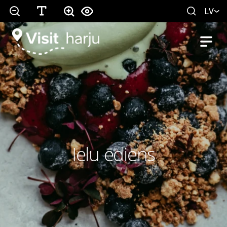
LV
Ielu ēdiens