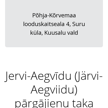
Põhja-Kõrvemaa
looduskaitseala 4, Suru
küla, Kuusalu vald
Jervi-Aegvīdu (Järvi-
Aegviidu)
pārgājienu taka