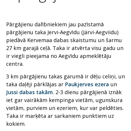
Pārgājienu dalībniekiem jau pazīstamā
pārgājienu taka Jervi-Aegvīdu (Järvi-Aegviidu)
piedāvā Kervemaa dabas skaistumu un šarmu
27 km garajā ceļā. Taka ir atvērta visu gadu un
ir viegli pieejama no Aegvīdu apmeklētāju
centra.
3 km pārgājienu takas garumā ir dēļu celiņi, un
taka daļēji pārklājas ar
Paukjerves ezera
un
Jussi dabas takām
. 2-3 dienu pārgājienā iznāk
iet gar vairākām kempinga vietām, ugunskura
vietām, purviem un ezeriem, kur var peldēties.
Taka ir marķēta ar sarkaniem punktiem uz
kokiem.