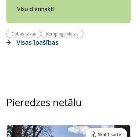
Visu diennakti
Dabas takas
Kempinga vietas
Visas īpašības
Pieredzes netālu
Skatīt kartē