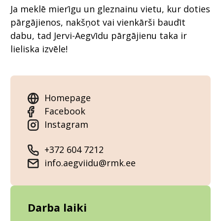
Ja meklē mierīgu un gleznainu vietu, kur doties
pārgājienos, nakšņot vai vienkārši baudīt
dabu, tad Jervi-Aegvīdu pārgājienu taka ir
lieliska izvēle!
Homepage
Facebook
Instagram
+372 604 7212
info.aegviidu@rmk.ee
Darba laiki