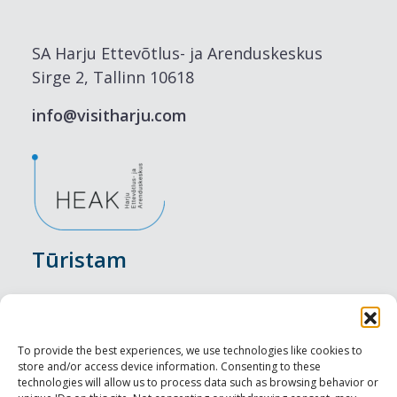
SA Harju Ettevõtlus- ja Arenduskeskus
Sirge 2, Tallinn 10618
info@visitharju.com
Tūristam
Pasākumi
Nakšņošana
To provide the best experiences, we use technologies like cookies to
store and/or access device information. Consenting to these
Vietas maltītei
technologies will allow us to process data such as browsing behavior or