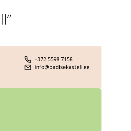
l”
+372 5598 7158
info@padisekastell.ee