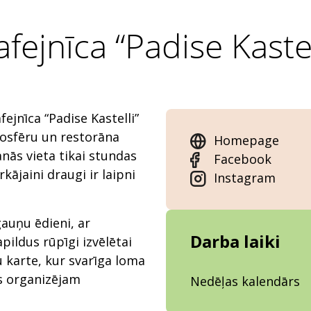
afejnīca “Padise Kastel
fejnīca “Padise Kastelli”
osfēru un restorāna
Homepage
nās vieta tikai stundas
Facebook
kājaini draugi ir laipni
Instagram
gauņu ēdieni, ar
Darba laiki
pildus rūpīgi izvēlētai
u karte, kur svarīga loma
ēs organizējam
Nedēļas kalendārs