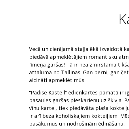
K
Vecā un cienījamā staļļa ēkā izveidotā ka
piedāvā apmeklētājiem romantisku atm
līmeņa garšas! Tā ir neaizmirstama tikša
attālumā no Tallinas. Gan bērni, gan četr
aicināti apmeklēt mūs.
“Padise Kastell” ēdienkartes pamatā ir i
pasaules garšas pieskārienu uz šķīvja. Pa
vīnu kartei, tiek piedāvāta plaša kokteiļ
ir arī bezalkoholiskajiem kokteiļiem. M
pasākumus un nodrošinām ēdināšanu.