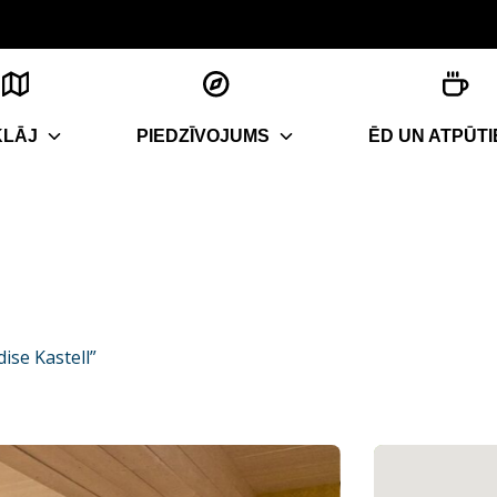
KLĀJ
PIEDZĪVOJUMS
ĒD UN ATPŪTI
dise Kastell”