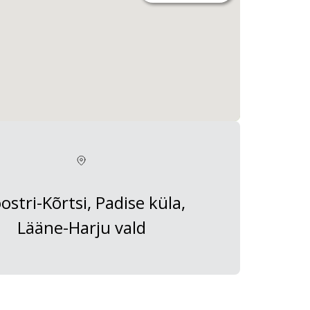
ostri-Kõrtsi, Padise küla,
Lääne-Harju vald