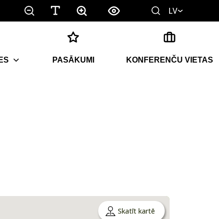
LV
ES
PASĀKUMI
KONFERENČU VIETAS
Skatīt kartē