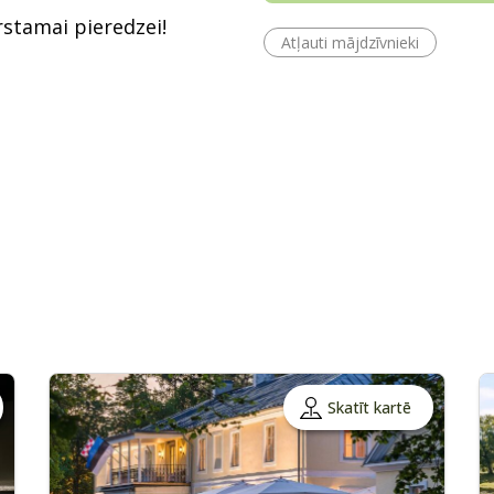
rstamai pieredzei!
Atļauti mājdzīvnieki
Skatīt kartē