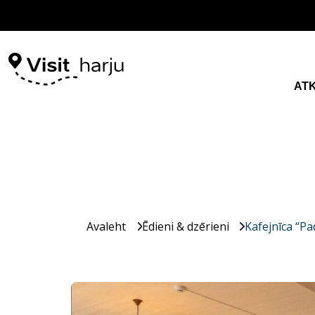
AT
Avaleht
Ēdieni & dzērieni
Kafejnīca “Pa