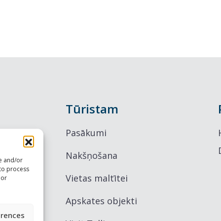
Tūristam
Pasākumi
Nakšņošana
re and/or
 to process
Vietas maltītei
 or
Apskates objekti
erences