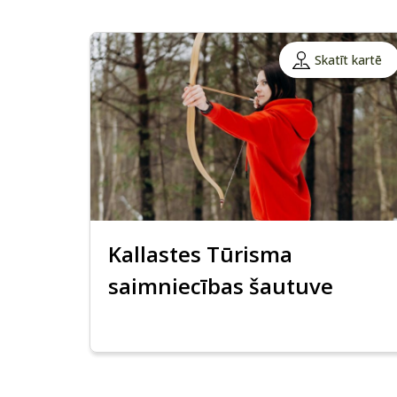
Skatīt kartē
Kallastes Tūrisma
saimniecības šautuve