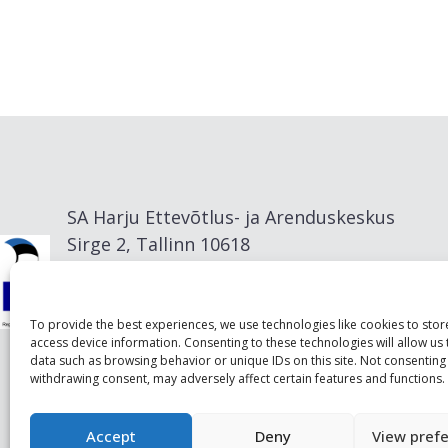
SA Harju Ettevõtlus- ja Arenduskeskus
Sirge 2, Tallinn 10618
info@visitharju.com
To provide the best experiences, we use technologies like cookies to sto
access device information. Consenting to these technologies will allow us
data such as browsing behavior or unique IDs on this site. Not consenting
withdrawing consent, may adversely affect certain features and functions.
Accept
Deny
View pref