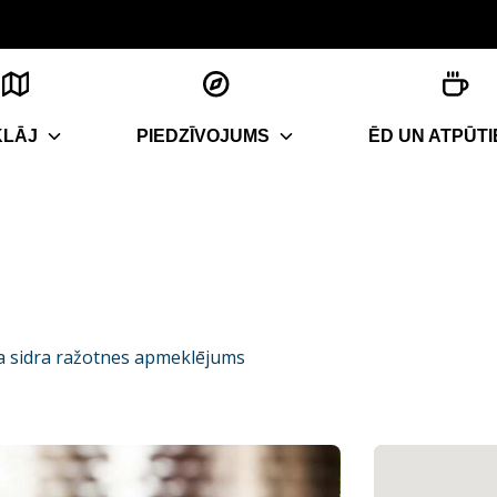
KLĀJ
PIEDZĪVOJUMS
ĒD UN ATPŪTI
a sidra ražotnes apmeklējums