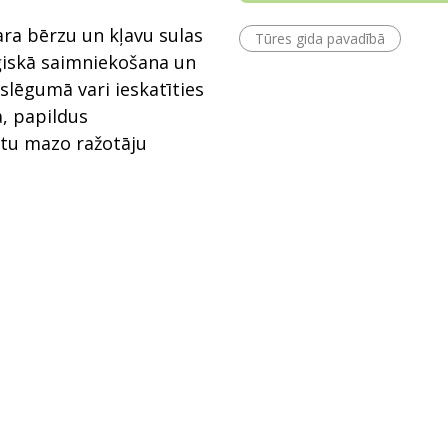
ara bērzu un kļavu sulas
Tūres gida pavadībā
oģiskā saimniekošana un
slēgumā vari ieskatīties
ā, papildus
citu mazo ražotāju