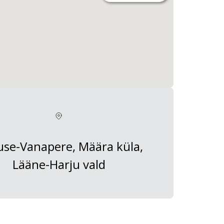
use-Vanapere, Määra küla,
Lääne-Harju vald