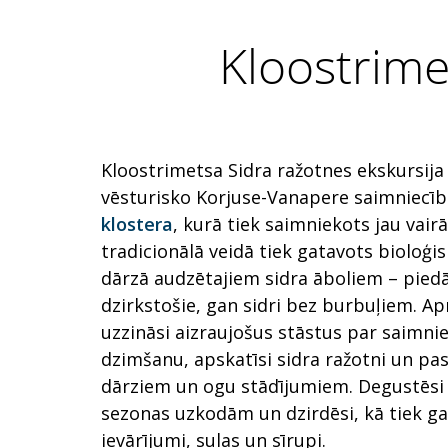
Kloostrime
Kloostrimetsa Sidra ražotnes ekskursija 
vēsturisko Korjuse-Vanapere saimniecī
klostera
, kurā tiek saimniekots jau vair
tradicionālā veidā tiek gatavots bioloģis
dārzā audzētajiem sidra āboliem – pied
dzirkstošie, gan sidri bez burbuļiem. A
uzzināsi aizraujošus stāstus par saimnie
dzimšanu, apskatīsi sidra ražotni un pa
dārziem un ogu stādījumiem. Degustēsi 
sezonas uzkodām un dzirdēsi, kā tiek ga
ievārījumi, sulas un sīrupi.