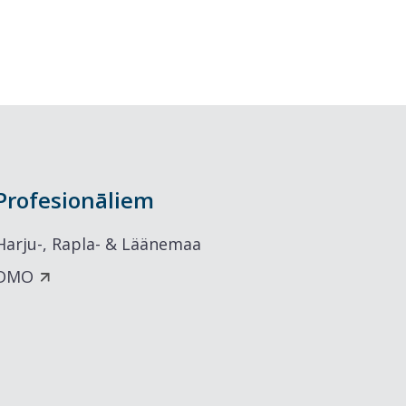
Profesionāliem
Harju-, Rapla- & Läänemaa
DMO