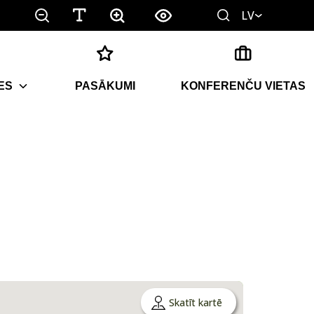
LV
ES
PASĀKUMI
KONFERENČU VIETAS
Skatīt kartē