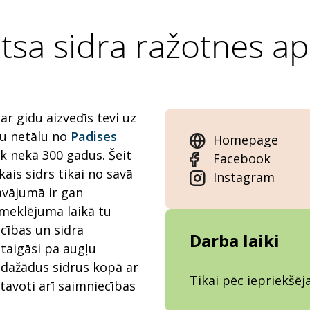
tsa sidra ražotnes 
ar gidu aizvedīs tevi uz
bu netālu no
Padises
Homepage
āk nekā 300 gadus. Šeit
Facebook
kais sidrs tikai no savā
Instagram
āvājumā ir gan
pmeklējuma laikā tu
cības un sidra
Darba laiki
staigāsi pa augļu
dažādus sidrus kopā ar
Tikai pēc iepriekšē
tavoti arī saimniecības