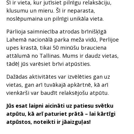
Šī ir vieta, kur jutīsiet pilnīgu relaksāciju,
klusumu un mieru. Šī ir neparasta,
noslēpumaina un pilnīgi unikāla vieta.
Pärlioja saimniecība atrodas brīnišķīgā
Lahemā nacionālā parka meža vidū, Perlijoe
upes krastā, tikai 50 minūšu brauciena
attālumā no Tallinas. Mums ir daudz vietas,
tādēļ jūs varēsiet brīvi atpūsties.
Dažādas aktivitātes var izvēlēties gan uz
vietas, gan arī tuvākajā apkārtnē, kā arī
vienkārši var baudīt relaksējošu atpūtu.
Jūs esat laipni aicināti uz patiesu svētku
atpūtu, kā arī paturiet prātā – lai kārtīgi
atpūstos, noteikti ir jāaizguļas!