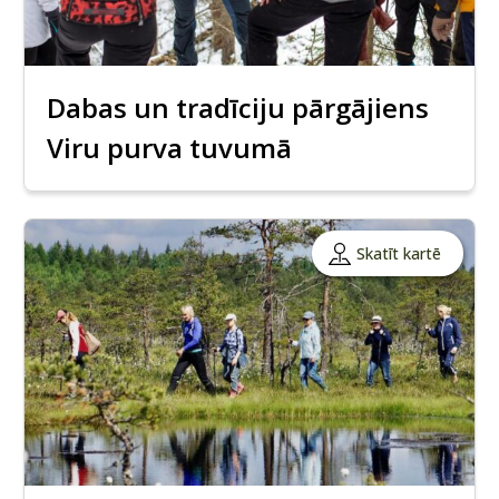
Dabas un tradīciju pārgājiens
Viru purva tuvumā
Skatīt kartē