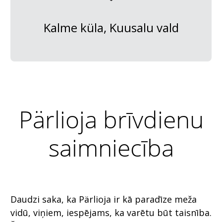
Kalme küla, Kuusalu vald
Pärlioja brīvdienu
saimniecība
Daudzi saka, ka Pärlioja ir kā paradīze meža
vidū, viņiem, iespējams, ka varētu būt taisnība.