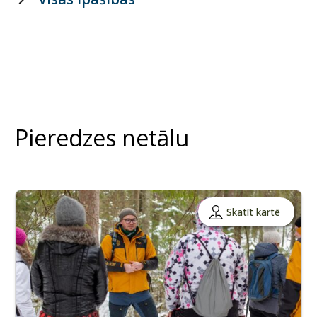
Pieredzes netālu
Skatīt kartē