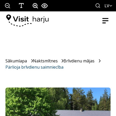
LV
Sākumlapa
Naktsmītnes
Brīvdienu mājas
Pärlioja brīvdienu saimniecība