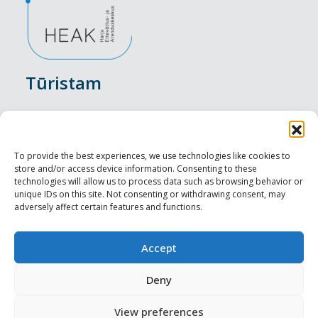
Tūristam
Pasākumi
Nakšņošana
To provide the best experiences, we use technologies like cookies to
store and/or access device information. Consenting to these
Vietas maltītei
technologies will allow us to process data such as browsing behavior or
unique IDs on this site. Not consenting or withdrawing consent, may
adversely affect certain features and functions.
Apskates objekti
Visit Tallinn
Accept
Profesionāliem
Deny
View preferences
Harju-, Rapla- & Läänemaa DMO