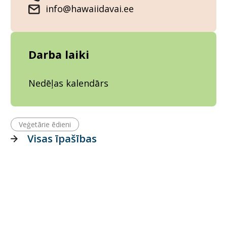
info@hawaiidavai.ee
Darba laiki
Nedēļas kalendārs
Veģetārie ēdieni
Visas īpašības