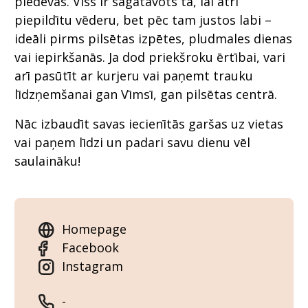
piedevas. Viss ir sagatavots tā, lai ātri
piepildītu vēderu, bet pēc tam justos labi –
ideāli pirms pilsētas izpētes, pludmales dienas
vai iepirkšanās. Ja dod priekšroku ērtībai, vari
arī pasūtīt ar kurjeru vai paņemt trauku
līdzņemšanai gan Vīmsī, gan pilsētas centrā.
Nāc izbaudīt savas iecienītās garšas uz vietas
vai paņem līdzi un padari savu dienu vēl
saulaināku!
Homepage
Facebook
Instagram
-