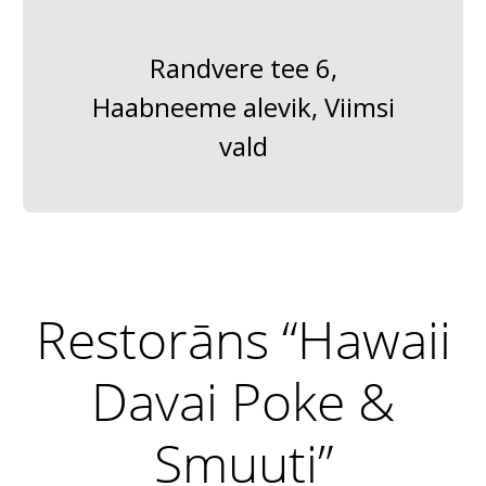
Randvere tee 6,
Haabneeme alevik, Viimsi
vald
Restorāns “Hawaii
Davai Poke &
Smuuti”