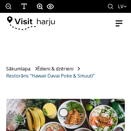
LV
Sākumlapa
Ēdieni & dzērieni
Restorāns “Hawaii Davai Poke & Smuuti”