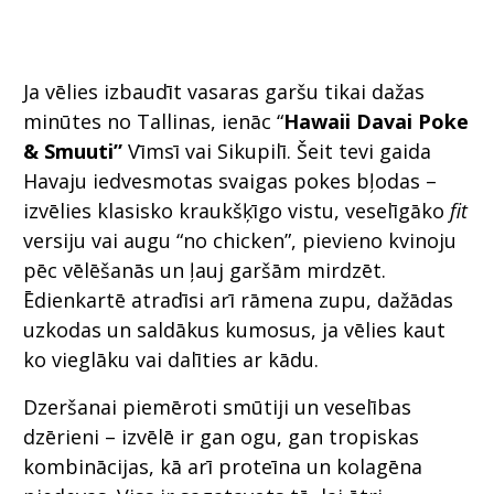
Ja vēlies izbaudīt vasaras garšu tikai dažas
minūtes no Tallinas, ienāc “
Hawaii Davai Poke
& Smuuti”
Vīmsī vai Sikupilī. Šeit tevi gaida
Havaju iedvesmotas svaigas pokes bļodas –
izvēlies klasisko kraukšķīgo vistu, veselīgāko
fit
versiju vai augu “no chicken”, pievieno kvinoju
pēc vēlēšanās un ļauj garšām mirdzēt.
Ēdienkartē atradīsi arī rāmena zupu, dažādas
uzkodas un saldākus kumosus, ja vēlies kaut
ko vieglāku vai dalīties ar kādu.
Dzeršanai piemēroti smūtiji un veselības
dzērieni – izvēlē ir gan ogu, gan tropiskas
kombinācijas, kā arī proteīna un kolagēna