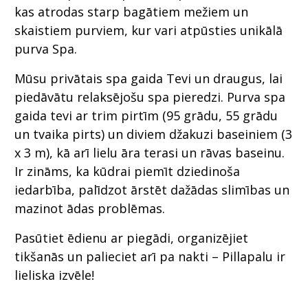
kas atrodas starp bagātiem mežiem un
skaistiem purviem, kur vari atpūsties unikālā
purva Spa.
Mūsu privātais spa gaida Tevi un draugus, lai
piedāvātu relaksējošu spa pieredzi. Purva spa
gaida tevi ar trim pirtīm (95 grādu, 55 grādu
un tvaika pirts) un diviem džakuzi baseiniem (3
x 3 m), kā arī lielu āra terasi un rāvas baseinu.
Ir zināms, ka kūdrai piemīt dziedinoša
iedarbība, palīdzot ārstēt dažādas slimības un
mazinot ādas problēmas.
Pasūtiet ēdienu ar piegādi, organizējiet
tikšanās un palieciet arī pa nakti – Pillapalu ir
lieliska izvēle!