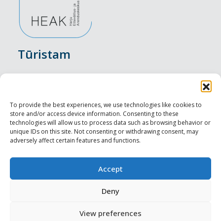
Tūristam
Pasākumi
Nakšņošana
To provide the best experiences, we use technologies like cookies to
store and/or access device information. Consenting to these
Vietas maltītei
technologies will allow us to process data such as browsing behavior or
unique IDs on this site. Not consenting or withdrawing consent, may
adversely affect certain features and functions.
Apskates objekti
Visit Tallinn
Accept
Profesionāliem
Deny
View preferences
Harju-, Rapla- & Läänemaa DMO