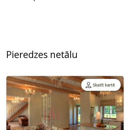
Pieredzes netālu
Skatīt kartē