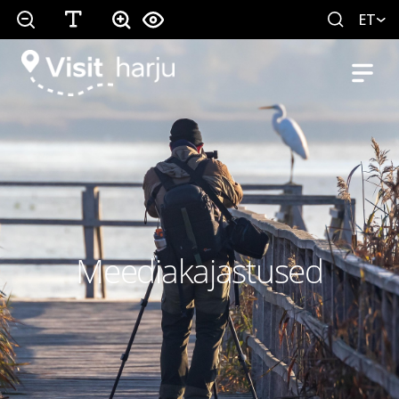
ET
Meediakajastused