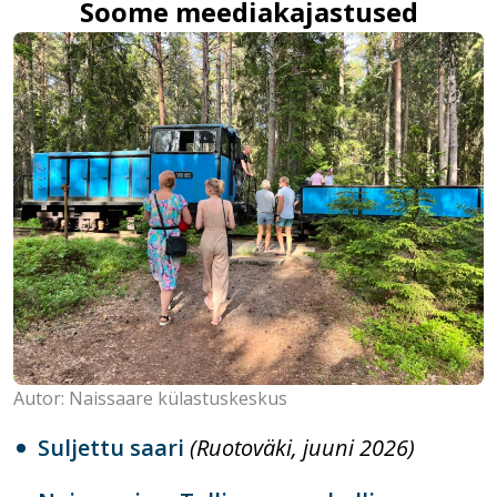
Soome meediakajastused
Autor: Naissaare külastuskeskus
Suljettu saari
(Ruotoväki, juuni 2026)