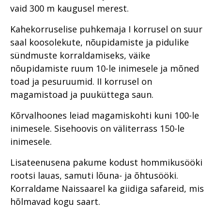
vaid 300 m kaugusel merest.
Kahekorruselise puhkemaja I korrusel on suur
saal koosolekute, nõupidamiste ja pidulike
sündmuste korraldamiseks, väike
nõupidamiste ruum 10-le inimesele ja mõned
toad ja pesuruumid. II korrusel on
magamistoad ja puuküttega saun.
Kõrvalhoones leiad magamiskohti kuni 100-le
inimesele. Sisehoovis on väliterrass 150-le
inimesele.
Lisateenusena pakume kodust hommikusööki
rootsi lauas, samuti lõuna- ja õhtusööki.
Korraldame Naissaarel ka giidiga safareid, mis
hõlmavad kogu saart.