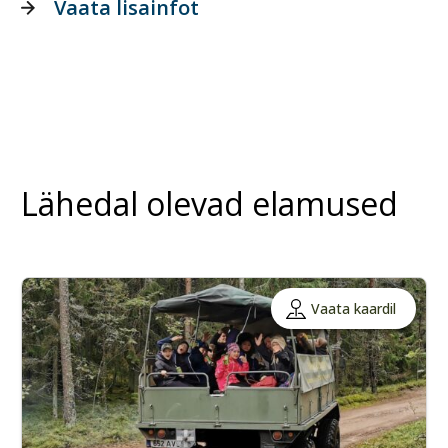
Vaata lisainfot
Lähedal olevad elamused
Vaata kaardil