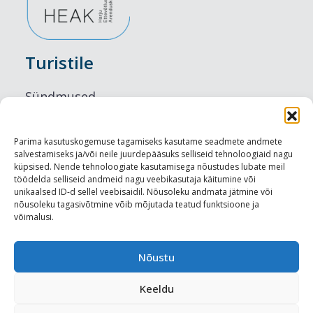
Turistile
Sündmused
Majutus
Parima kasutuskogemuse tagamiseks kasutame seadmete andmete
salvestamiseks ja/või neile juurdepääsuks selliseid tehnoloogiaid nagu
Maitseelamused
küpsised. Nende tehnoloogiate kasutamisega nõustudes lubate meil
töödelda selliseid andmeid nagu veebikasutaja käitumine või
Vaatamisväärsused
unikaalsed ID-d sellel veebisaidil. Nõusoleku andmata jätmine või
nõusoleku tagasivõtmine võib mõjutada teatud funktsioone ja
võimalusi.
Visit Tallinn
Turismiprofessionaalile
Nõustu
Keeldu
Harju-, Rapla- ja Läänemaa DMO