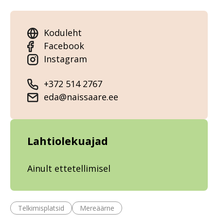
Koduleht
Facebook
Instagram
+372 514 2767
eda@naissaare.ee
Lahtiolekuajad
Ainult ettetellimisel
Telkimisplatsid
Mereäärne