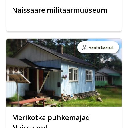
Naissaare militaarmuuseum
Vaata kaardil
Merikotka puhkemajad
Naissaarel