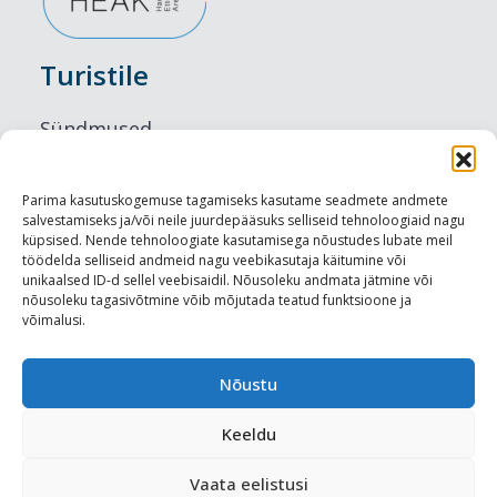
Turistile
Sündmused
Majutus
Parima kasutuskogemuse tagamiseks kasutame seadmete andmete
salvestamiseks ja/või neile juurdepääsuks selliseid tehnoloogiaid nagu
Maitseelamused
küpsised. Nende tehnoloogiate kasutamisega nõustudes lubate meil
töödelda selliseid andmeid nagu veebikasutaja käitumine või
Vaatamisväärsused
unikaalsed ID-d sellel veebisaidil. Nõusoleku andmata jätmine või
nõusoleku tagasivõtmine võib mõjutada teatud funktsioone ja
võimalusi.
Visit Tallinn
Turismiprofessionaalile
Nõustu
Keeldu
Harju-, Rapla- ja Läänemaa DMO
Vaata eelistusi
Meediakajastused