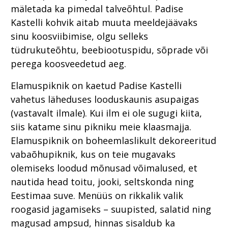
mäletada ka pimedal talveõhtul. Padise
Kastelli kohvik aitab muuta meeldejäävaks
sinu koosviibimise, olgu selleks
tüdrukuteõhtu, beebiootuspidu, sõprade või
perega koosveedetud aeg.
Elamuspiknik on kaetud Padise Kastelli
vahetus läheduses looduskaunis asupaigas
(vastavalt ilmale). Kui ilm ei ole sugugi kiita,
siis katame sinu pikniku meie klaasmajja.
Elamuspiknik on boheemlaslikult dekoreeritud
vabaõhupiknik, kus on teie mugavaks
olemiseks loodud mõnusad võimalused, et
nautida head toitu, jooki, seltskonda ning
Eestimaa suve. Menüüs on rikkalik valik
roogasid jagamiseks – suupisted, salatid ning
magusad ampsud, hinnas sisaldub ka