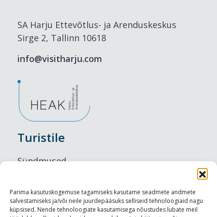
SA Harju Ettevõtlus- ja Arenduskeskus
Sirge 2, Tallinn 10618
info@visitharju.com
Turistile
Sündmused
Majutus
Parima kasutuskogemuse tagamiseks kasutame seadmete andmete
salvestamiseks ja/või neile juurdepääsuks selliseid tehnoloogiaid nagu
Maitseelamused
küpsised. Nende tehnoloogiate kasutamisega nõustudes lubate meil