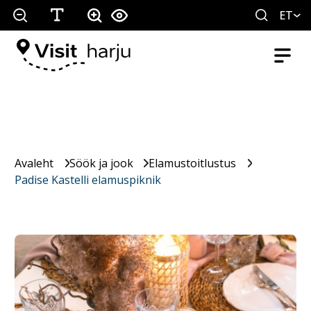
ET
Avaleht
Söök ja jook
Elamustoitlustus
Padise Kastelli elamuspiknik