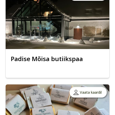
Padise Mõisa butiikspaa
Vaata kaardil