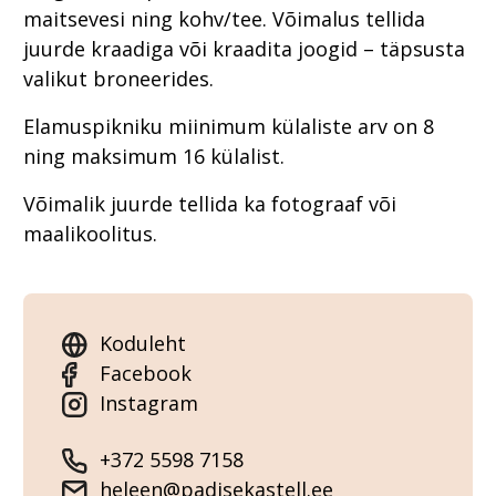
maitsevesi ning kohv/tee. Võimalus tellida
juurde kraadiga või kraadita joogid – täpsusta
valikut broneerides.
Elamuspikniku miinimum külaliste arv on 8
ning maksimum 16 külalist.
Võimalik juurde tellida ka fotograaf või
maalikoolitus.
Koduleht
Facebook
Instagram
+372 5598 7158
heleen@padisekastell.ee