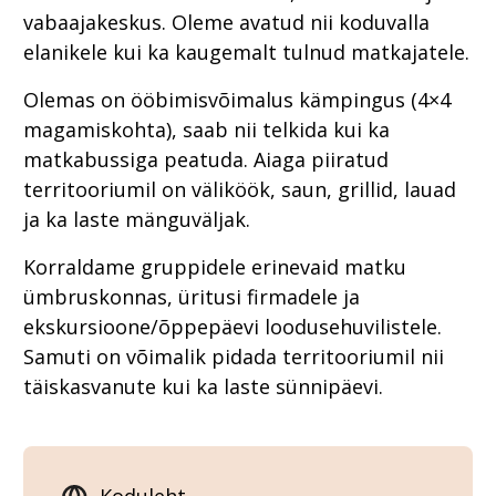
vabaajakeskus. Oleme avatud nii koduvalla
elanikele kui ka kaugemalt tulnud matkajatele.
Olemas on ööbimisvõimalus kämpingus (4×4
magamiskohta), saab nii telkida kui ka
matkabussiga peatuda. Aiaga piiratud
territooriumil on väliköök, saun, grillid, lauad
ja ka laste mänguväljak.
Korraldame gruppidele erinevaid matku
ümbruskonnas, üritusi firmadele ja
ekskursioone/õppepäevi loodusehuvilistele.
Samuti on võimalik pidada territooriumil nii
täiskasvanute kui ka laste sünnipäevi.