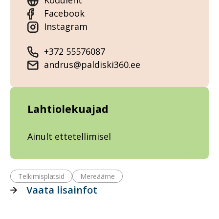
Koduleht
Facebook
Instagram
+372 55576087
andrus@paldiski360.ee
Lahtiolekuajad
Ainult ettetellimisel
Telkimisplatsid
Mereäärne
Vaata lisainfot