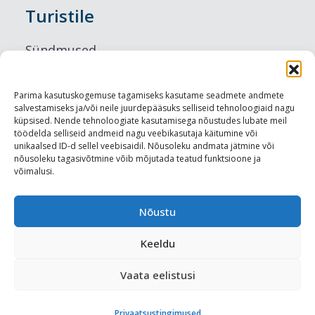
Turistile
Sündmused
Majutus
Parima kasutuskogemuse tagamiseks kasutame seadmete andmete
salvestamiseks ja/või neile juurdepääsuks selliseid tehnoloogiaid nagu
Maitseelamused
küpsised. Nende tehnoloogiate kasutamisega nõustudes lubate meil
töödelda selliseid andmeid nagu veebikasutaja käitumine või
Vaatamisväärsused
unikaalsed ID-d sellel veebisaidil. Nõusoleku andmata jätmine või
nõusoleku tagasivõtmine võib mõjutada teatud funktsioone ja
võimalusi.
Visit Tallinn
Turismiprofessionaalile
Nõustu
Keeldu
Harju-, Rapla- ja Läänemaa DMO
Vaata eelistusi
Meediakajastused
Privaatsustingimused