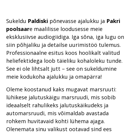
Sukeldu
Paldiski
põnevasse ajalukku ja
Pakri
poolsaar
e maalilisse loodusesse meie
eksklusiivse audiogiidiga. Iga sõna, iga lugu on
siin põhjaliku ja detailse uurimistöö tulemus.
Professionaalne esitus koos hoolikalt valitud
heliefektidega loob täieliku kohaloleku tunde.
See ei ole lihtsalt jutt – see on sukeldumine
meie kodukoha ajalukku ja omapärra!
Oleme koostanud kaks mugavat marsruuti:
lühikese jalutuskäigu marsruudi, mis sobib
ideaalselt rahulikeks jalutuskäikudeks ja
automarsruudi, mis võimaldab avastada
rohkem huvitavaid kohti lühema ajaga.
Olenemata sinu valikust ootavad sind ees