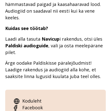
hämmastavad paigad ja kaasahaaravad lood.
Audiogiid on saadaval nii eesti kui ka vene
keeles.
Kuidas see töötab?
Laadi alla tasuta
Navicup
i rakendus, otsi üles
Paldiski audioguide
, vali ja osta meelepärane
pilet.
Ärge oodake Paldiskisse päralejõudmist!
Laadige rakendus ja audiogiid alla kohe, et
saaksite linna lugusid kuulata juba teel olles.
Koduleht
Facebook