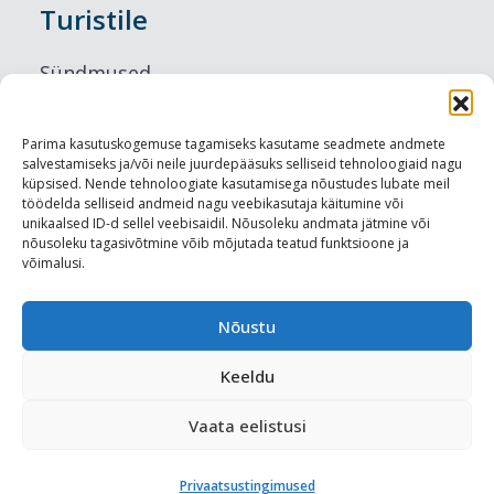
Turistile
Sündmused
Majutus
Parima kasutuskogemuse tagamiseks kasutame seadmete andmete
salvestamiseks ja/või neile juurdepääsuks selliseid tehnoloogiaid nagu
Maitseelamused
küpsised. Nende tehnoloogiate kasutamisega nõustudes lubate meil
töödelda selliseid andmeid nagu veebikasutaja käitumine või
Vaatamisväärsused
unikaalsed ID-d sellel veebisaidil. Nõusoleku andmata jätmine või
nõusoleku tagasivõtmine võib mõjutada teatud funktsioone ja
võimalusi.
Visit Tallinn
Turismiprofessionaalile
Nõustu
Keeldu
Harju-, Rapla- ja Läänemaa DMO
Vaata eelistusi
Meediakajastused
Privaatsustingimused