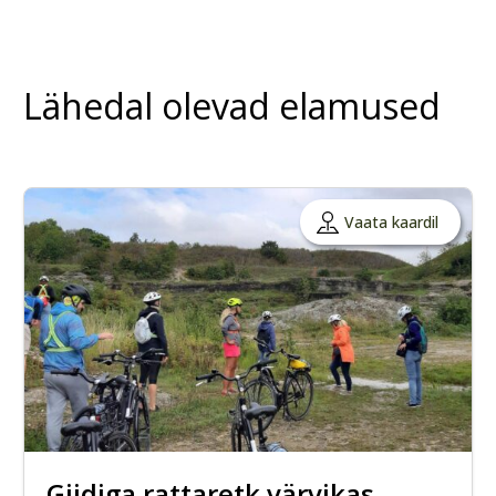
Lähedal olevad elamused
Vaata kaardil
Giidiga rattaretk värvikas