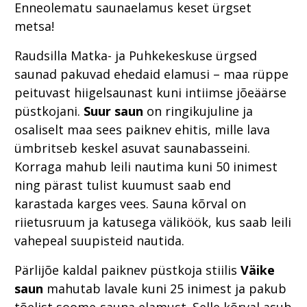
Enneolematu saunaelamus keset ürgset
metsa!
Raudsilla Matka- ja Puhkekeskuse ürgsed
saunad pakuvad ehedaid elamusi – maa rüppe
peituvast hiigelsaunast kuni intiimse jõeäärse
püstkojani.
Suur saun
on ringikujuline ja
osaliselt maa sees paiknev ehitis, mille lava
ümbritseb keskel asuvat saunabasseini.
Korraga mahub leili nautima kuni 50 inimest
ning pärast tulist kuumust saab end
karastada karges vees. Sauna kõrval on
riietusruum ja katusega väliköök, kus saab leili
vahepeal suupisteid nautida.
Pärlijõe kaldal paiknev püstkoja stiilis
Väike
saun
mahutab lavale kuni 25 inimest ja pakub