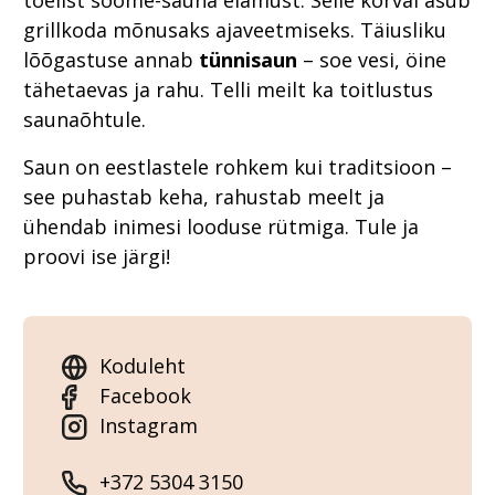
tõelist soome-sauna elamust. Selle kõrval asub
grillkoda mõnusaks ajaveetmiseks. Täiusliku
lõõgastuse annab
tünnisaun
– soe vesi, öine
tähetaevas ja rahu. Telli meilt ka toitlustus
saunaõhtule.
Saun on eestlastele rohkem kui traditsioon –
see puhastab keha, rahustab meelt ja
ühendab inimesi looduse rütmiga. Tule ja
proovi ise järgi!
Koduleht
Facebook
Instagram
+372 5304 3150