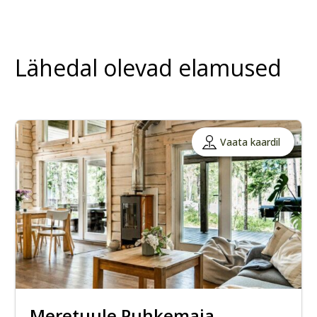
Lähedal olevad elamused
Vaata kaardil
Meretuule Puhkemaja