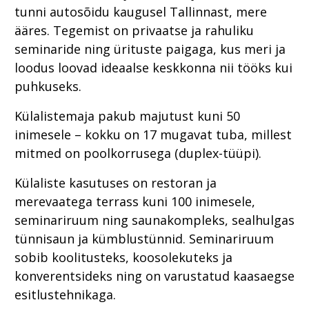
tunni autosõidu kaugusel Tallinnast, mere
ääres. Tegemist on privaatse ja rahuliku
seminaride ning ürituste paigaga, kus meri ja
loodus loovad ideaalse keskkonna nii tööks kui
puhkuseks.
Külalistemaja pakub majutust kuni 50
inimesele – kokku on 17 mugavat tuba, millest
mitmed on poolkorrusega (duplex-tüüpi).
Külaliste kasutuses on restoran ja
merevaatega terrass kuni 100 inimesele,
seminariruum ning saunakompleks, sealhulgas
tünnisaun ja kümblustünnid. Seminariruum
sobib koolitusteks, koosolekuteks ja
konverentsideks ning on varustatud kaasaegse
esitlustehnikaga.