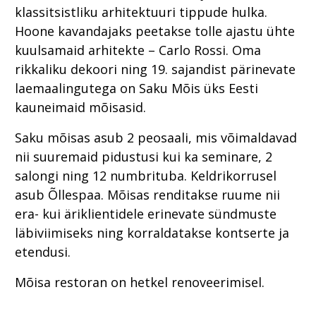
klassitsistliku arhitektuuri tippude hulka.
Hoone kavandajaks peetakse tolle ajastu ühte
kuulsamaid arhitekte – Carlo Rossi. Oma
rikkaliku dekoori ning 19. sajandist pärinevate
laemaalingutega on Saku Mõis üks Eesti
kauneimaid mõisasid.
Saku mõisas asub 2 peosaali, mis võimaldavad
nii suuremaid pidustusi kui ka seminare, 2
salongi ning 12 numbrituba. Keldrikorrusel
asub Õllespaa. Mõisas renditakse ruume nii
era- kui äriklientidele erinevate sündmuste
läbiviimiseks ning korraldatakse kontserte ja
etendusi.
Mõisa restoran on hetkel renoveerimisel.