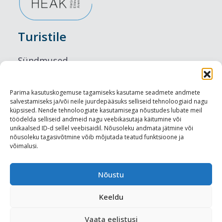
Turistile
Sündmused
Majutus
Parima kasutuskogemuse tagamiseks kasutame seadmete andmete
salvestamiseks ja/või neile juurdepääsuks selliseid tehnoloogiaid nagu
Maitseelamused
küpsised. Nende tehnoloogiate kasutamisega nõustudes lubate meil
töödelda selliseid andmeid nagu veebikasutaja käitumine või
Vaatamisväärsused
unikaalsed ID-d sellel veebisaidil. Nõusoleku andmata jätmine või
nõusoleku tagasivõtmine võib mõjutada teatud funktsioone ja
võimalusi.
Visit Tallinn
Turismiprofessionaalile
Nõustu
Keeldu
Harju-, Rapla- ja Läänemaa DMO
Vaata eelistusi