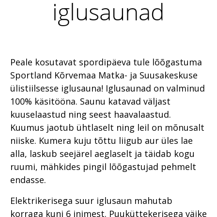
iglusaunad
Peale kosutavat spordipäeva tule lõõgastuma
Sportland Kõrvemaa Matka- ja Suusakeskuse
ülistiilsesse iglusauna! Iglusaunad on valminud
100% käsitööna. Saunu katavad väljast
kuuselaastud ning seest haavalaastud.
Kuumus jaotub ühtlaselt ning leil on mõnusalt
niiske. Kumera kuju tõttu liigub aur üles lae
alla, laskub seejärel aeglaselt ja täidab kogu
ruumi, mähkides pingil lõõgastujad pehmelt
endasse.
Elektrikerisega suur iglusaun mahutab
korraga kuni 6 inimest. Puuküttekerisega väike