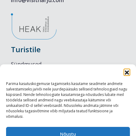
info@visitharju.com
Turistile
Sündmused
Majutus
Parima kasutuskogemuse tagamiseks kasutame seadmete andmete
salvestamiseks ja/või neile juurdepääsuks selliseid tehnoloogiaid nagu
Maitseelamused
küpsised. Nende tehnoloogiate kasutamisega nõustudes lubate meil
töödelda selliseid andmeid nagu veebikasutaja käitumine või
Vaatamisväärsused
unikaalsed ID-d sellel veebisaidil. Nõusoleku andmata jätmine või
nõusoleku tagasivõtmine võib mõjutada teatud funktsioone ja
võimalusi.
Visit Tallinn
Turismiprofessionaalile
Nõustu