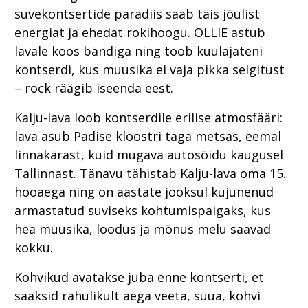
suvekontsertide paradiis saab täis jõulist
energiat ja ehedat rokihoogu. OLLIE astub
lavale koos bändiga ning toob kuulajateni
kontserdi, kus muusika ei vaja pikka selgitust
– rock räägib iseenda eest.
Kalju-lava loob kontserdile erilise atmosfääri:
lava asub Padise kloostri taga metsas, eemal
linnakärast, kuid mugava autosõidu kaugusel
Tallinnast. Tänavu tähistab Kalju-lava oma 15.
hooaega ning on aastate jooksul kujunenud
armastatud suviseks kohtumispaigaks, kus
hea muusika, loodus ja mõnus melu saavad
kokku.
Kohvikud avatakse juba enne kontserti, et
saaksid rahulikult aega veeta, süüa, kohvi