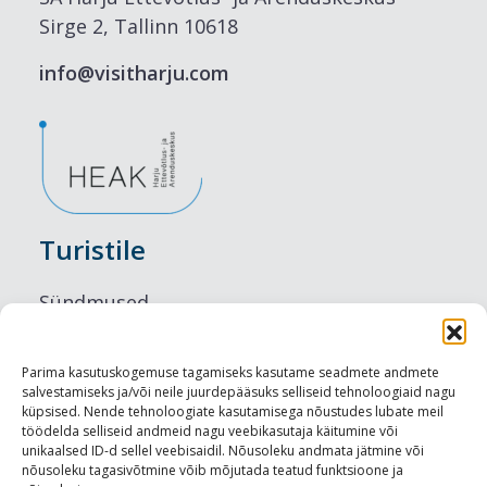
Sirge 2, Tallinn 10618
info@visitharju.com
Turistile
Sündmused
Majutus
Parima kasutuskogemuse tagamiseks kasutame seadmete andmete
salvestamiseks ja/või neile juurdepääsuks selliseid tehnoloogiaid nagu
Maitseelamused
küpsised. Nende tehnoloogiate kasutamisega nõustudes lubate meil
töödelda selliseid andmeid nagu veebikasutaja käitumine või
Vaatamisväärsused
unikaalsed ID-d sellel veebisaidil. Nõusoleku andmata jätmine või
nõusoleku tagasivõtmine võib mõjutada teatud funktsioone ja