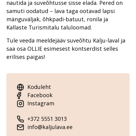
nautida ja suveõhtusse sisse elada. Pered on
samuti oodatud – lava taga ootavad lapsi
mänguväljak, õhkpadi-batuut, ronila ja
Kallaste Turismitalu taluloomad.
Tule veeda meeldejääv suveõhtu Kalju-laval ja
saa osa OLLIE esimesest kontserdist selles
erilises paigas!
Koduleht
Facebook
Instagram
+372 5551 3013
info@kaljulava.ee