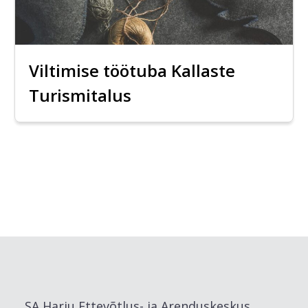
Viltimise töötuba Kallaste
Turismitalus
SA Harju Ettevõtlus- ja Arenduskeskus