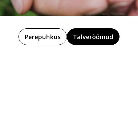
Perepuhkus
Talverõõmud