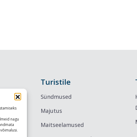
Turistile
Sündmused
stamiseks
Majutus
ndmeid nagu
Maitseelamused
u andmata
võimalusi.