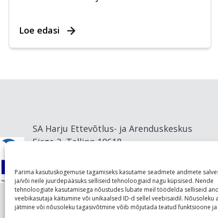
Loe edasi
SA Harju Ettevõtlus- ja Arenduskeskus
Sirge 2, Tallinn 10618
info@visitharju.com
Parima kasutuskogemuse tagamiseks kasutame seadmete andmete salve
ja/või neile juurdepääsuks selliseid tehnoloogiaid nagu küpsised. Nende
tehnoloogiate kasutamisega nõustudes lubate meil töödelda selliseid a
veebikasutaja käitumine või unikaalsed ID-d sellel veebisaidil. Nõusolek
jätmine või nõusoleku tagasivõtmine võib mõjutada teatud funktsioone ja 