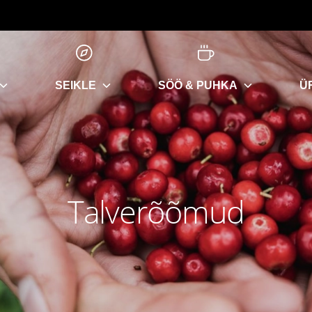
SEIKLE
SÖÖ & PUHKA
Ü
Talverõõmud