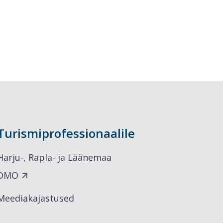
Turismiprofessionaalile
Harju-, Rapla- ja Läänemaa
DMO
Meediakajastused