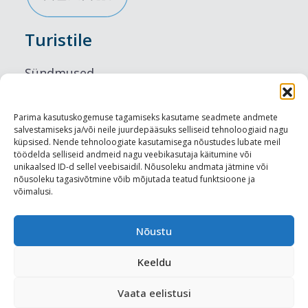
Turistile
Sündmused
Majutus
Parima kasutuskogemuse tagamiseks kasutame seadmete andmete
salvestamiseks ja/või neile juurdepääsuks selliseid tehnoloogiaid nagu
Maitseelamused
küpsised. Nende tehnoloogiate kasutamisega nõustudes lubate meil
töödelda selliseid andmeid nagu veebikasutaja käitumine või
Vaatamisväärsused
unikaalsed ID-d sellel veebisaidil. Nõusoleku andmata jätmine või
nõusoleku tagasivõtmine võib mõjutada teatud funktsioone ja
võimalusi.
Visit Tallinn
Turismiprofessionaalile
Nõustu
Keeldu
Harju-, Rapla- ja Läänemaa DMO
Vaata eelistusi
Meediakajastused