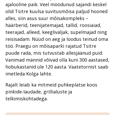
ajalooline paik. Veel möödunud sajandi keskel
olid Tsitre kuulsa suvitusmõisa paljud hooned
alles, siin asus suur mõisakompleks –
häärberid, teenijatemajad, tallid, roosiaiad,
teerajad, alleed, keegliväljak, supelmajad ning
reisisadam. Nüüd on aeg ja loodus teinud oma
töö. Praegu on mõisaparki rajatud Tsitre
puude rada, mis tutvustab allesjäänud puid.
Vanimad männid võivad olla kuni 300 aastased,
hobukastanid üle 120 aasta. Vaatetornist saab
imetleda Kolga lahte.
Rajalt leiab ka mitmeid puhkeplatse koos
pinkide-laudade, grillialuste ja
telkimiskohtadega.