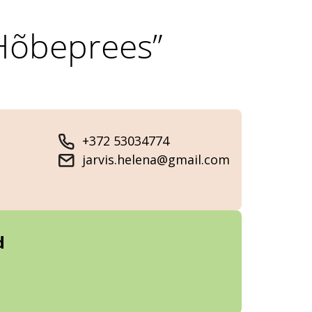
Hõbeprees”
+372 53034774
jarvis.helena@gmail.com
d