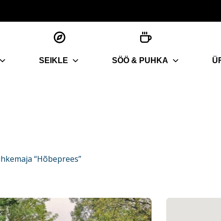
SEIKLE
SÖÖ & PUHKA
Ü
uhkemaja “Hõbeprees”