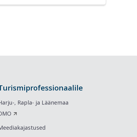
Turismiprofessionaalile
Harju-, Rapla- ja Läänemaa
DMO
Meediakajastused