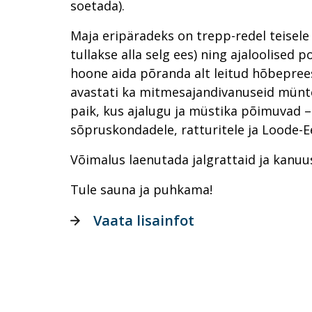
soetada).
Maja eripäradeks on trepp-redel teisele 
tullakse alla selg ees) ning ajaloolised 
hoone aida põranda alt leitud hõbepreesi
avastati ka mitmesajandivanuseid münte
paik, kus ajalugu ja müstika põimuvad –
sõpruskondadele, ratturitele ja Loode-Ee
Võimalus laenutada jalgrattaid ja kanuus
Tule sauna ja puhkama!
Vaata lisainfot