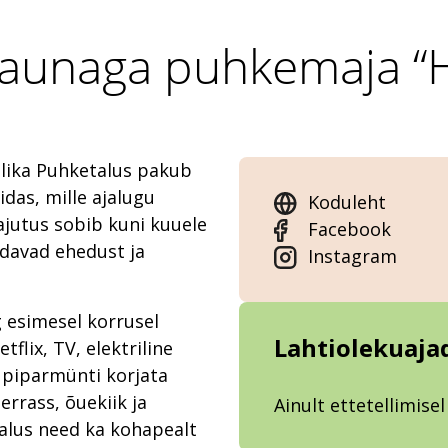
 saunaga puhkemaja “
lika Puhketalus pakub
das, mille ajalugu
Koduleht
jutus sobib kuni kuuele
Facebook
ndavad ehedust ja
Instagram
g esimesel korrusel
Lahtiolekuaja
flix, TV, elektriline
 piparmünti korjata
errass, õuekiik ja
Ainult ettetellimisel
malus need ka kohapealt