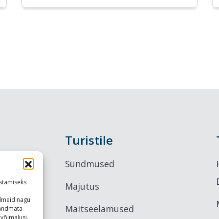
Turistile
Sündmused
stamiseks
Majutus
ndmeid nagu
Maitseelamused
u andmata
võimalusi.