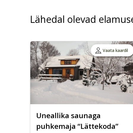
Lähedal olevad elamus
Vaata kaardil
Uneallika saunaga
puhkemaja “Lättekoda”