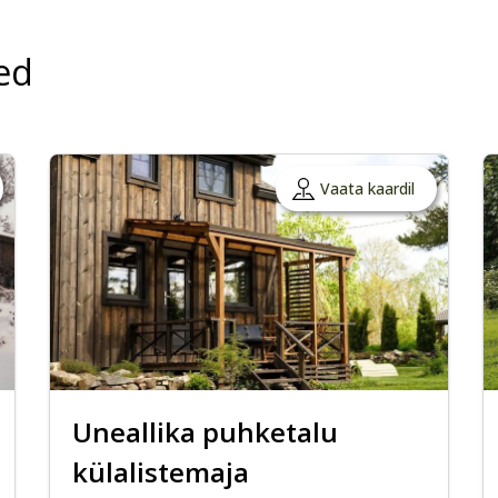
ed
Vaata kaardil
Uneallika puhketalu
külalistemaja