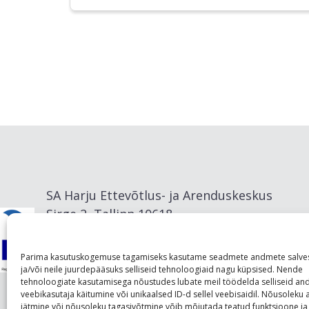
SA Harju Ettevõtlus- ja Arenduskeskus
Sirge 2, Tallinn 10618
info@visitharju.com
Parima kasutuskogemuse tagamiseks kasutame seadmete andmete salve
ja/või neile juurdepääsuks selliseid tehnoloogiaid nagu küpsised. Nende
tehnoloogiate kasutamisega nõustudes lubate meil töödelda selliseid a
veebikasutaja käitumine või unikaalsed ID-d sellel veebisaidil. Nõusolek
jätmine või nõusoleku tagasivõtmine võib mõjutada teatud funktsioone ja 