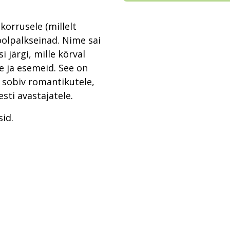
korrusele (millelt
poolpalkseinad. Nime sai
 järgi, mille kõrval
 ja esemeid. See on
 sobiv romantikutele,
sti avastajatele.
id.