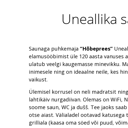
Uneallika
Saunaga puhkemaja
“Hõbeprees”
Uneal
elamusööbimist üle 120 aasta vanuses ai
ulatub veelgi kaugemasse minevikku. Ma
inimesele ning on ideaalne neile, kes hi
vaikust.
Ülemisel korrusel on neli madratsit nin
lahtikäiv nurgadiivan. Olemas on WiFi, Net
soome saun, WC ja dušš. Tee jaoks saab
otse aiast. Välialadel ootavad katusega t
grilliala (kaasa oma söed või puud, või