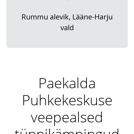
Rummu alevik, Lääne-Harju
vald
Paekalda
Puhkekeskuse
veepealsed
tünnikämpingud