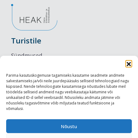
Turistile
Sündmused
Majutus
Parima kasutuskogemuse tagamiseks kasutame seadmete andmete
salvestamiseks ja/või neile juurdepääsuks selliseid tehnoloogiaid nagu
Maitseelamused
küpsised. Nende tehnoloogiate kasutamisega nõustudes lubate meil
töödelda selliseid andmeid nagu veebikasutaja käitumine või
Vaatamisväärsused
unikaalsed ID-d sellel veebisaidil. Nõusoleku andmata jätmine või
nõusoleku tagasivõtmine võib mõjutada teatud funktsioone ja
võimalusi.
Visit Tallinn
Turismiprofessionaalile
Nõustu