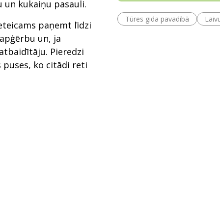
 un kukaiņu pasauli.
Tūres gida pavadībā
Laiv
ieteicams paņemt līdzi
 apģērbu un, ja
tbaidītāju. Pieredzi
puses, ko citādi reti