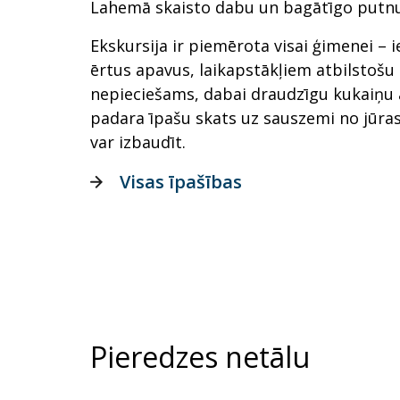
Lahemā skaisto dabu un bagātīgo putnu
Ekskursija ir piemērota visai ģimenei – 
ērtus apavus, laikapstākļiem atbilstošu
nepieciešams, dabai draudzīgu kukaiņu a
padara īpašu skats uz sauszemi no jūras 
var izbaudīt.
Visas īpašības
Pieredzes netālu