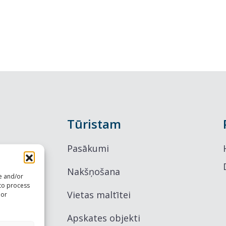
Tūristam
Pasākumi
Nakšņošana
re and/or
 to process
Vietas maltītei
 or
Apskates objekti