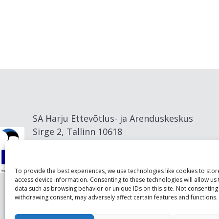
SA Harju Ettevõtlus- ja Arenduskeskus
Sirge 2, Tallinn 10618
info@visitharju.com
To provide the best experiences, we use technologies like cookies to sto
access device information. Consenting to these technologies will allow us
data such as browsing behavior or unique IDs on this site. Not consenting
withdrawing consent, may adversely affect certain features and functions.