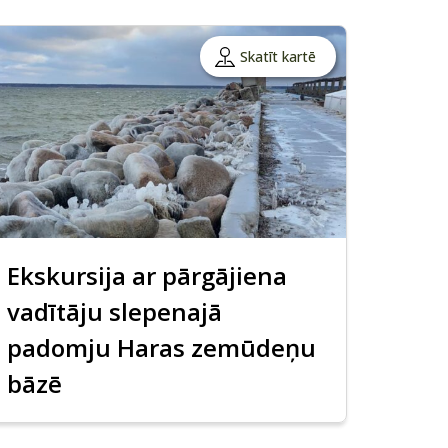
Skatīt kartē
Ekskursija ar pārgājiena
vadītāju slepenajā
padomju Haras zemūdeņu
bāzē