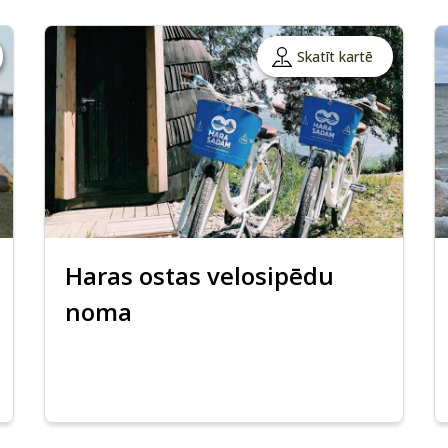
Skatīt kartē
Haras ostas velosipēdu
noma