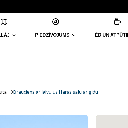
KLĀJ
PIEDZĪVOJUMS
ĒD UN ATPŪTI
ūta
Brauciens ar laivu uz Haras salu ar gidu