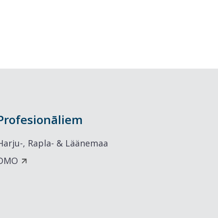
Profesionāliem
Harju-, Rapla- & Läänemaa
DMO