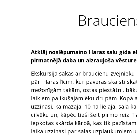
Brauciens
Atklāj noslēpumaino Haras salu gida ek
pirmatnējā daba un aizraujoša vēsture
Ekskursija sākas ar braucienu zvejnieku l
pāri Haras līcim, kur paveras skaisti skati
mežonīgām takām, ostas piestātni, bāk
laikiem palikušajām ēku drupām. Kopā a
uzzināsi, kā mazajā, 10 ha lielajā, salā k
cilvēku un, kāpēc tieši šeit pirmo reizi T
iepkotas skārda kārbā, kas tik pazīsta
laikā uzzināsi par salas uzplaukumiem u