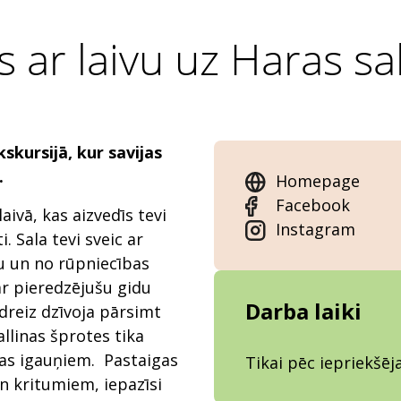
 ar laivu uz Haras sa
skursijā, kur savijas
.
Homepage
Facebook
aivā, kas aizvedīs tevi
Instagram
. Sala tevi sveic ar
u un no rūpniecības
r pieredzējušu gidu
Darba laiki
ādreiz dzīvoja pārsimt
allinas šprotes tika
mas igauņiem. Pastaigas
Tikai pēc iepriekšē
n kritumiem, iepazīsi