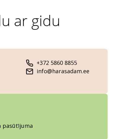
lu ar gidu
+372 5860 8855
info@harasadam.ee
ja pasūtījuma