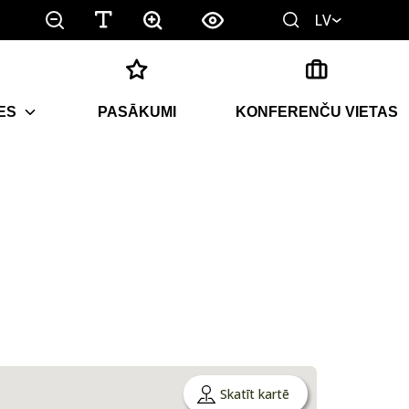
LV
ES
PASĀKUMI
KONFERENČU VIETAS
Skatīt kartē