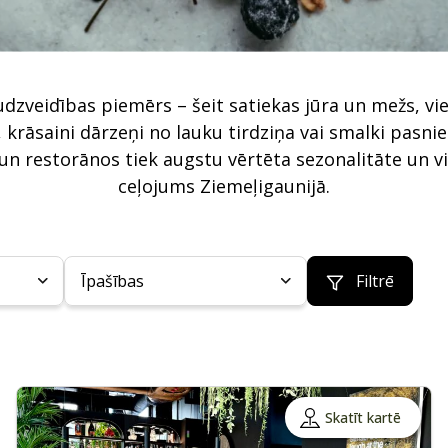
audzveidības piemērs – šeit satiekas jūra un mežs, vi
m, krāsaini dārzeņi no lauku tirdziņa vai smalki pasn
n restorānos tiek augstu vērtēta sezonalitāte un vie
ceļojums Ziemeļigaunijā.
Īpašības
Filtrē
Skatīt kartē