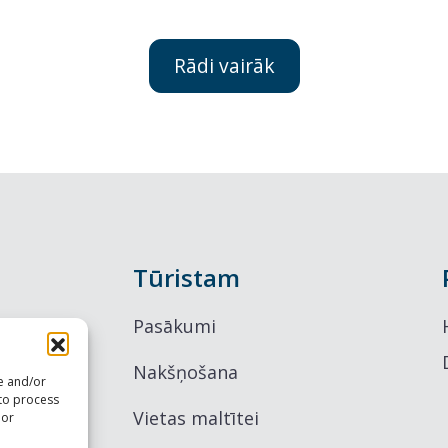
Rādi vairāk
Tūristam
Pasākumi
Nakšņošana
re and/or
 to process
Vietas maltītei
 or