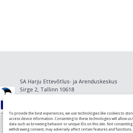
SA Harju Ettevõtlus- ja Arenduskeskus
Sirge 2, Tallinn 10618
info@visitharju.com
To provide the best experiences, we use technologies like cookies to sto
access device information. Consenting to these technologies will allow us
data such as browsing behavior or unique IDs on this site. Not consenting
withdrawing consent, may adversely affect certain features and functions.