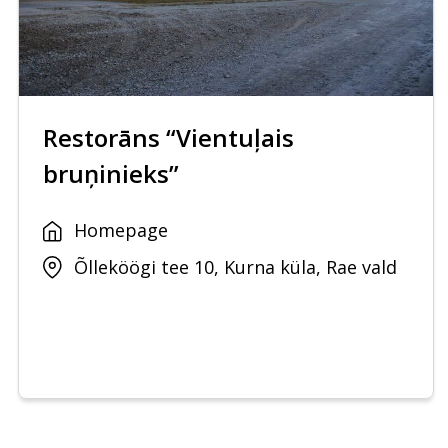
Restorāns “Vientuļais
bruņinieks”
Homepage
Õlleköögi tee 10, Kurna küla, Rae vald