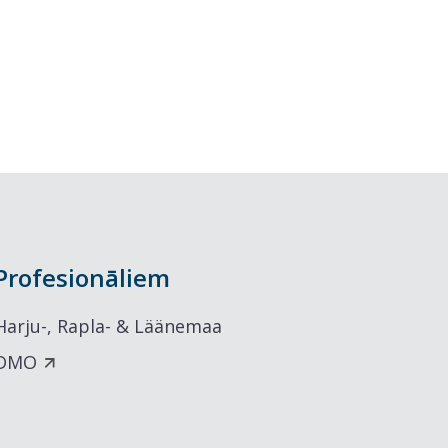
Profesionāliem
Harju-, Rapla- & Läänemaa
DMO