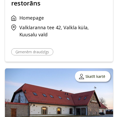
restorāns
Homepage
Valklaranna tee 42, Valkla küla,
Kuusalu vald
Ģimenēm draudzīgs
Skatīt kartē