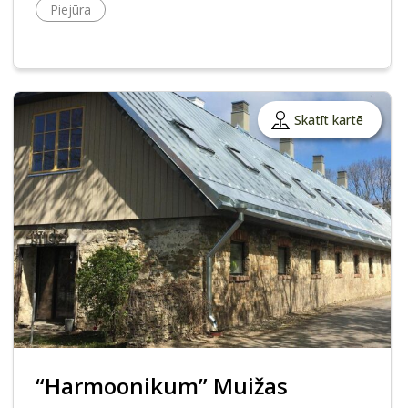
Piejūra
Skatīt kartē
“Harmoonikum” Muižas