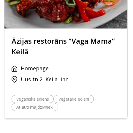
Āzijas restorāns “Vaga Mama”
Keilā
Homepage
Uus tn 2, Keila linn
Vegānisks ēdiens
Veģetārie ēdieni
Atļauti mājdzīvnieki