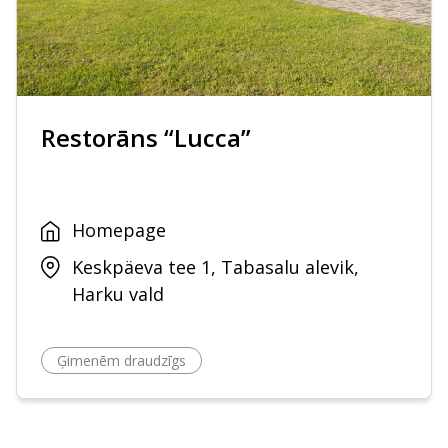
Restorāns “Lucca”
Homepage
Keskpäeva tee 1, Tabasalu alevik,
Harku vald
Ģimenēm draudzīgs