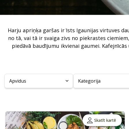
Harju apriņķa garšas ir īsts Igaunijas virtuves d
no tā, vai tā ir svaiga zivs no piekrastes ciemie
piedāvā baudījumu ikvienai gaumei. Kafejnīcās u
Apvidus
Kategorija
Skatīt kartē