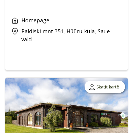
Homepage
Paldiski mnt 351, Hüüru küla, Saue
vald
Skatīt kartē