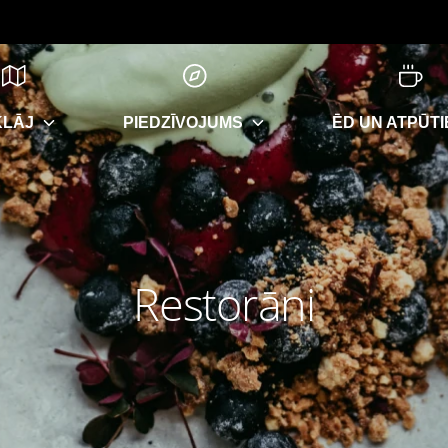
KLĀJ
PIEDZĪVOJUMS
ĒD UN ATPŪTI
Restorāni