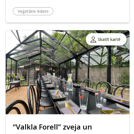
Veģetārie ēdieni
Skatīt kartē
“Valkla Forell” zveja un