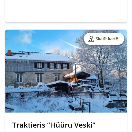
Skatīt kartē
Traktieris “Hüüru Veski”