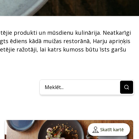
etējie produkti un mūsdienu kulinārija. Neatkarīgi
iegts ēdiens kādā muižas restorānā, Harju apriņķis
tējie ražotāji, lai katrs kumoss būtu īsts garšu
Skatīt kartē