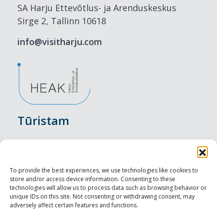
SA Harju Ettevõtlus- ja Arenduskeskus
Sirge 2, Tallinn 10618
info@visitharju.com
Tūristam
Pasākumi
Nakšņošana
To provide the best experiences, we use technologies like cookies to
store and/or access device information. Consenting to these
Vietas maltītei
technologies will allow us to process data such as browsing behavior or
unique IDs on this site. Not consenting or withdrawing consent, may
adversely affect certain features and functions.
Apskates objekti