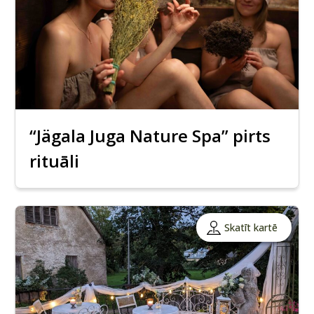
“Jägala Juga Nature Spa” pirts
rituāli
Skatīt kartē