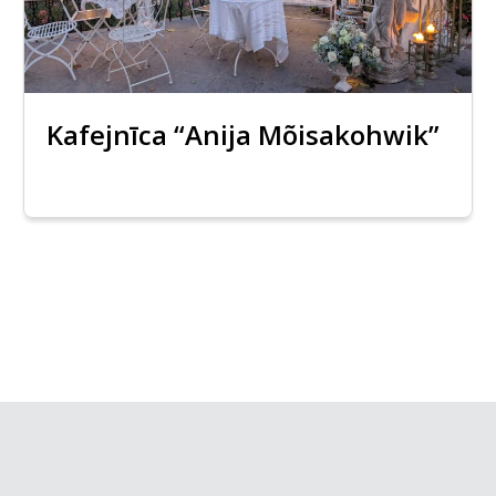
Kafejnīca “Anija Mõisakohwik”