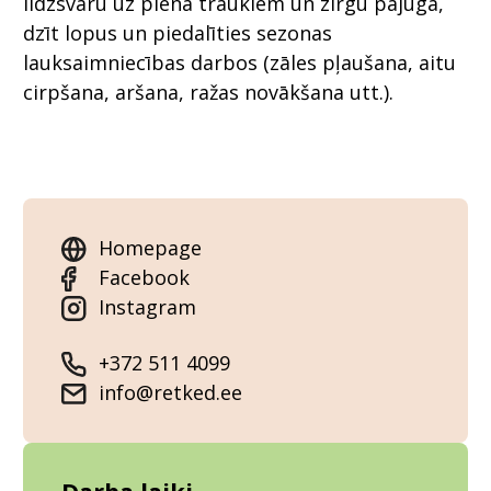
līdzsvaru uz piena traukiem un zirgu pajūga,
dzīt lopus un piedalīties sezonas
lauksaimniecības darbos (zāles pļaušana, aitu
cirpšana, aršana, ražas novākšana utt.).
Homepage
Facebook
Instagram
+372 511 4099
info@retked.ee