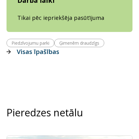
Darba laiki
Tikai pēc iepriekšēja pasūtījuma
Piedzīvojumu parki
Ģimenēm draudzīgs
Visas īpašības
Pieredzes netālu