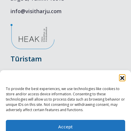
info@visitharju.com
Tūristam
Pasākumi
Nakšņošana
To provide the best experiences, we use technologies like cookies to
store and/or access device information. Consenting to these
Vietas maltītei
technologies will allow us to process data such as browsing behavior or
unique IDs on this site. Not consenting or withdrawing consent, may
adversely affect certain features and functions.
Apskates objekti
Visit Tallinn
Accept