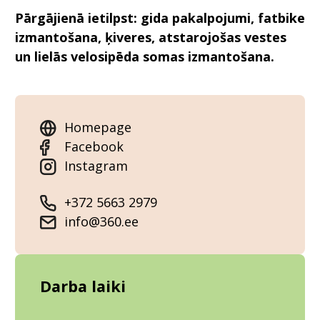
Pārgājienā ietilpst: gida pakalpojumi, fatbike
izmantošana, ķiveres, atstarojošas vestes
un lielās velosipēda somas izmantošana.
Homepage
Facebook
Instagram
+372 5663 2979
info@360.ee
Darba laiki