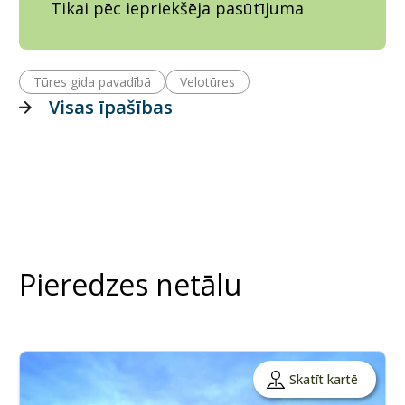
Tikai pēc iepriekšēja pasūtījuma
Tūres gida pavadībā
Velotūres
Visas īpašības
Pieredzes netālu
Skatīt kartē