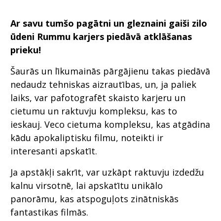
Ar savu tumšo pagātni un gleznaini gaiši zilo
ūdeni Rummu karjers piedāvā atklāšanas
prieku!
Šaurās un līkumainās pārgājienu takas piedāvā
nedaudz tehniskas aizrautības, un, ja paliek
laiks, var pafotografēt skaisto karjeru un
cietumu un raktuvju kompleksu, kas to
ieskauj. Veco cietuma kompleksu, kas atgādina
kādu apokaliptisku filmu, noteikti ir
interesanti apskatīt.
Ja apstākļi sakrīt, var uzkāpt raktuvju izdedžu
kalnu virsotnē, lai apskatītu unikālo
panorāmu, kas atspoguļots zinātniskās
fantastikas filmās.