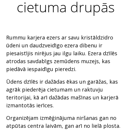
cietuma drupās
Rummu karjera ezers ar savu kristāldzidro
ūdeni un daudzveidīgo ezera dibenu ir
piesaistījis nirējus jau ilgu laiku. Ezera dzīlēs
atrodas savdabīgs zemūdens muzejs, kas
piedāvā iespaidīgu pieredzi.
Ūdens dzīlēs ir dažādas ēkas un garāžas, kas
agrāk piederēja cietumam un raktuvju
teritorijai, kā arī dažādas mašīnas un karjerā
izmantotās ierīces.
Organizējam izmēģinājuma niršanas gan no
atpūtas centra laivām, gan arī no lielā plosta.