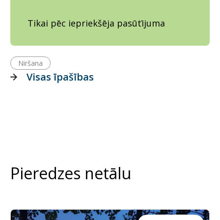
Tikai pēc iepriekšēja pasūtījuma
Niršana
Visas īpašības
Pieredzes netālu