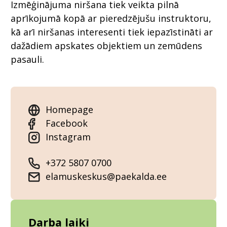
Izmēģinājuma niršana tiek veikta pilnā
aprīkojumā kopā ar pieredzējušu instruktoru,
kā arī niršanas interesenti tiek iepazīstināti ar
dažādiem apskates objektiem un zemūdens
pasauli.
Homepage
Facebook
Instagram
+372 5807 0700
elamuskeskus@paekalda.ee
Darba laiki