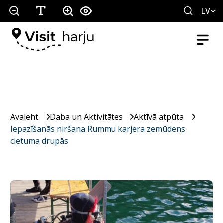
LV
Avaleht
Daba un Aktivitātes
Aktīvā atpūta
Iepazīšanās niršana Rummu karjera zemūdens
cietuma drupās