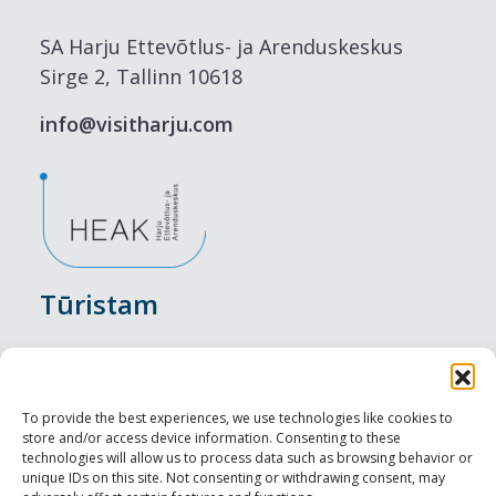
SA Harju Ettevõtlus- ja Arenduskeskus
Sirge 2, Tallinn 10618
info@visitharju.com
Tūristam
Pasākumi
Nakšņošana
To provide the best experiences, we use technologies like cookies to
store and/or access device information. Consenting to these
Vietas maltītei
technologies will allow us to process data such as browsing behavior or
unique IDs on this site. Not consenting or withdrawing consent, may