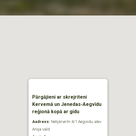
Pārgājieni ar skrejriteni
Kervemā un Jenedas-Aegvīdu
reģionā kopā ar gidu
Aadress:
Nelijärve tn 4/1 Aegviidu alev
Anija vald