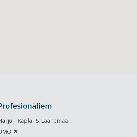
Profesionāliem
Harju-, Rapla- & Läänemaa
DMO