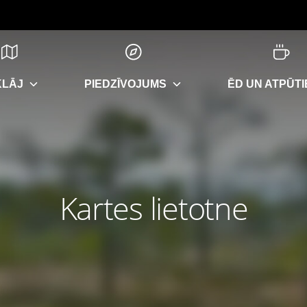
KLĀJ
PIEDZĪVOJUMS
ĒD UN ATPŪTI
Kartes lietotne