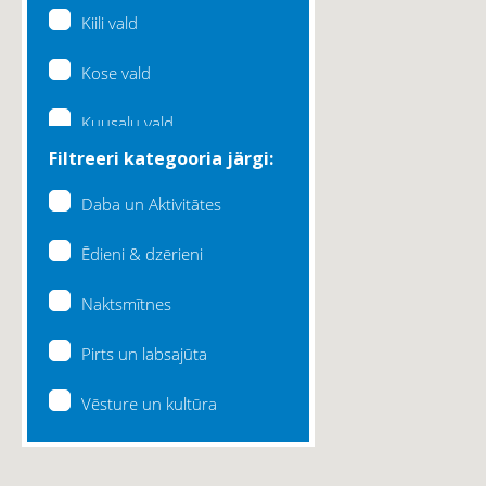
Kiili vald
Kose vald
Kuusalu vald
Filtreeri kategooria järgi:
Lääne-Harju vald
Daba un Aktivitātes
Loksa linn
Ēdieni & dzērieni
Maardu linn
Naktsmītnes
Raasiku vald
Pirts un labsajūta
Rae vald
Vēsture un kultūra
Saku vald
Saue vald