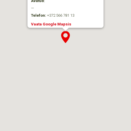
Avatud:
—
Telefon:
+372 566 781 13
Vaata Google Mapsis