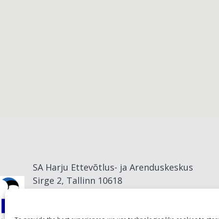
Viimsi vald
SA Harju Ettevõtlus- ja Arenduskeskus
Sirge 2, Tallinn 10618
info@visitharju.com