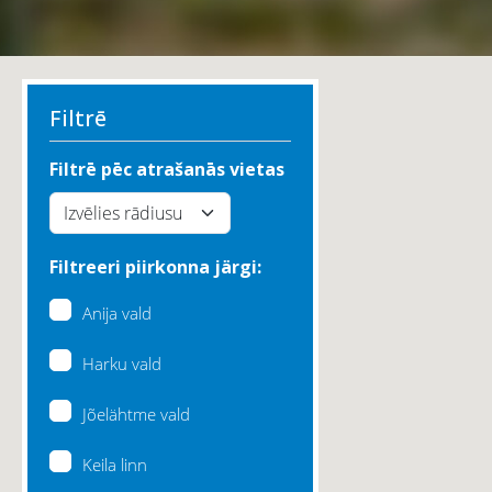
Filtrē
Filtrē pēc atrašanās vietas
Filtreeri piirkonna järgi:
Anija vald
Harku vald
Jõelähtme vald
Keila linn