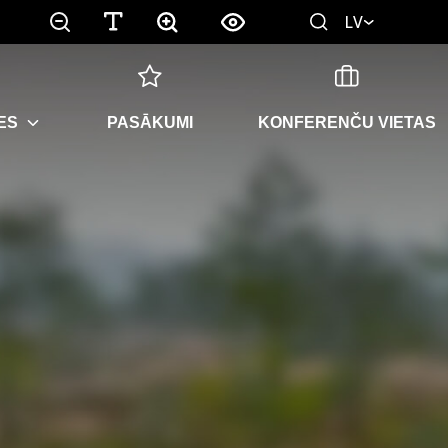
LV
ES
PASĀKUMI
KONFERENČU VIETAS