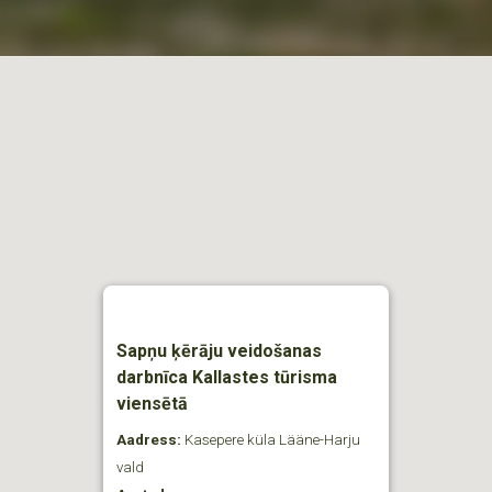
Sapņu ķērāju veidošanas
darbnīca Kallastes tūrisma
viensētā
Aadress:
Kasepere küla Lääne-Harju
vald