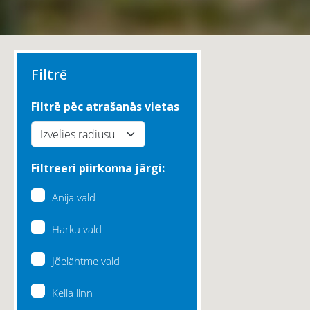
Filtrē
Filtrē pēc atrašanās vietas
Filtreeri piirkonna järgi:
Anija vald
Harku vald
Jõelähtme vald
Keila linn