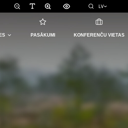
LV
ES
PASĀKUMI
KONFERENČU VIETAS