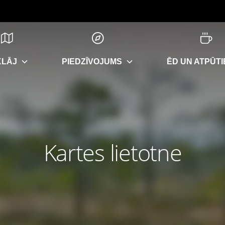
KLĀJ
PIEDZĪVOJUMS
ĒD UN ATPŪTI
Kartes lietotne