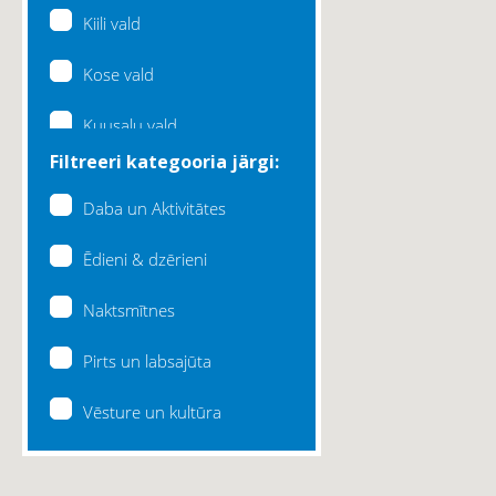
Kiili vald
Kose vald
Kuusalu vald
Filtreeri kategooria järgi:
Lääne-Harju vald
Daba un Aktivitātes
Loksa linn
Ēdieni & dzērieni
Maardu linn
Naktsmītnes
Raasiku vald
Pirts un labsajūta
Rae vald
Vēsture un kultūra
Saku vald
Saue vald