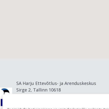
Viimsi vald
SA Harju Ettevõtlus- ja Arenduskeskus
Sirge 2, Tallinn 10618
info@visitharju.com