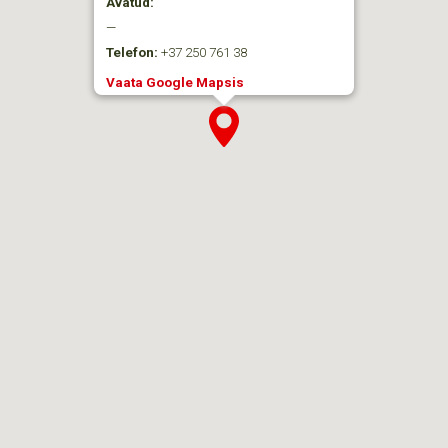
Avatud:
—
Telefon:
+37 250 761 38
Vaata Google Mapsis