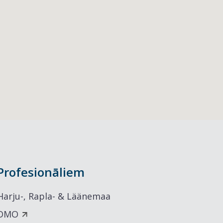
Profesionāliem
Harju-, Rapla- & Läänemaa
DMO