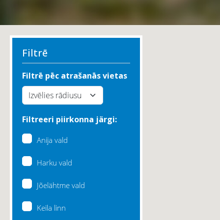
Filtrē
Filtrē pēc atrašanās vietas
Filtreeri piirkonna järgi:
Anija vald
Harku vald
Jõelähtme vald
Keila linn