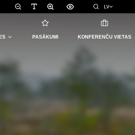
LV
ES
PASĀKUMI
KONFERENČU VIETAS