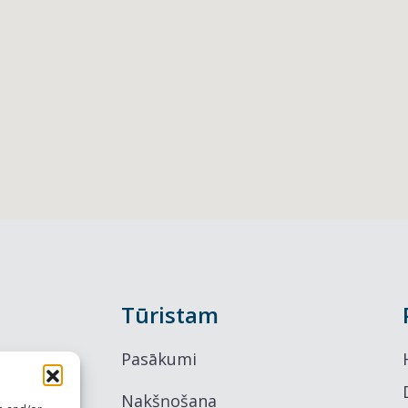
Tūristam
Pasākumi
Nakšņošana