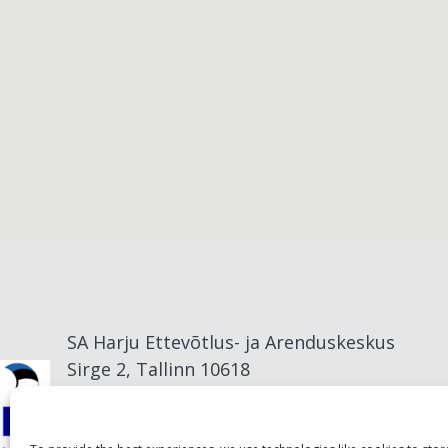
Viimsi vald
SA Harju Ettevõtlus- ja Arenduskeskus
Sirge 2, Tallinn 10618
info@visitharju.com