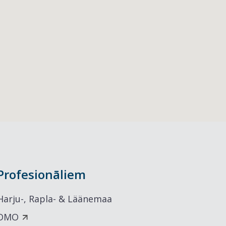
Profesionāliem
Harju-, Rapla- & Läänemaa
DMO