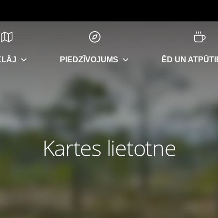
KLĀJ
PIEDZĪVOJUMS
ĒD UN ATPŪTI
Kartes lietotne