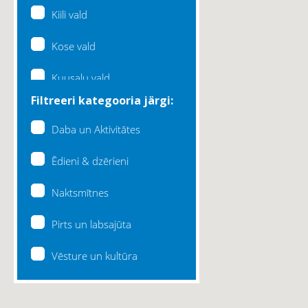
Kiili vald
Kose vald
Kuusalu vald
Filtreeri kategooria järgi:
Lääne-Harju vald
Daba un Aktivitātes
Loksa linn
Ēdieni & dzērieni
Maardu linn
Naktsmītnes
Raasiku vald
Pirts un labsajūta
Rae vald
Vēsture un kultūra
Saku vald
Saue vald