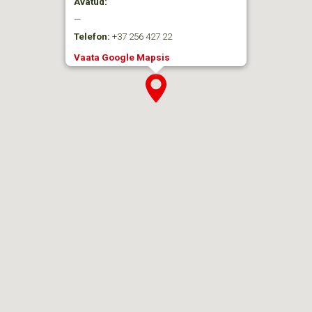
Avatud:
—
Telefon:
+37 256 427 22
Vaata Google Mapsis