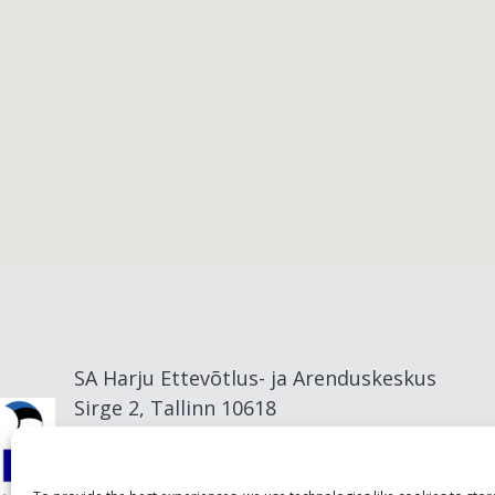
Viimsi vald
SA Harju Ettevõtlus- ja Arenduskeskus
Sirge 2, Tallinn 10618
info@visitharju.com