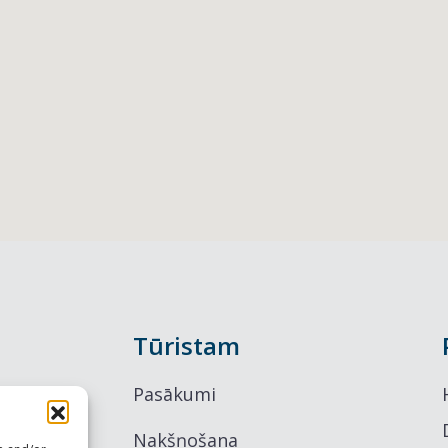
Tūristam
Pasākumi
Nakšņošana