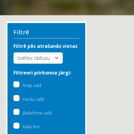
Filtrē
Filtrē pēc atrašanās vietas
Filtreeri piirkonna järgi:
Anija vald
Harku vald
Jõelähtme vald
Keila linn