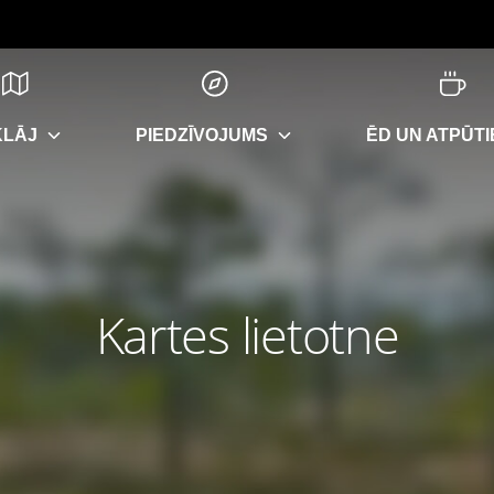
KLĀJ
PIEDZĪVOJUMS
ĒD UN ATPŪTI
Kartes lietotne