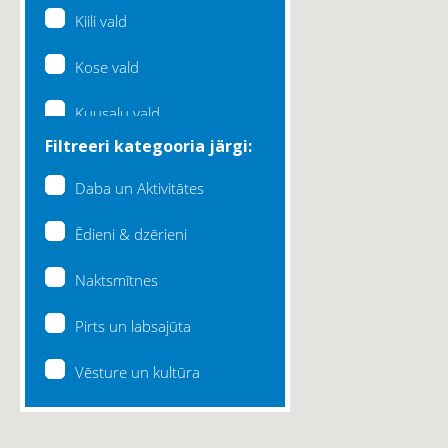
Kiili vald
Kose vald
Kuusalu vald
Filtreeri kategooria järgi:
Lääne-Harju vald
Daba un Aktivitātes
Loksa linn
Ēdieni & dzērieni
Maardu linn
Naktsmītnes
Raasiku vald
Pirts un labsajūta
Rae vald
Vēsture un kultūra
Saku vald
Saue vald