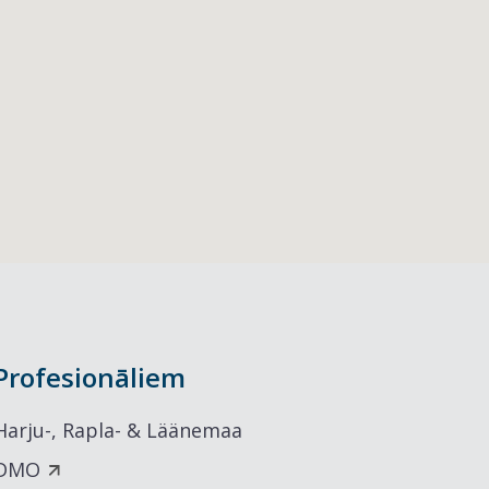
Profesionāliem
Harju-, Rapla- & Läänemaa
DMO