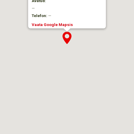
Avatud:
—
Telefon:
—
Vaata Google Mapsis