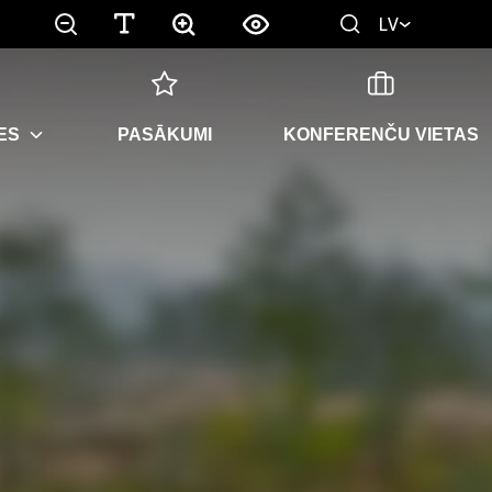
LV
ES
PASĀKUMI
KONFERENČU VIETAS