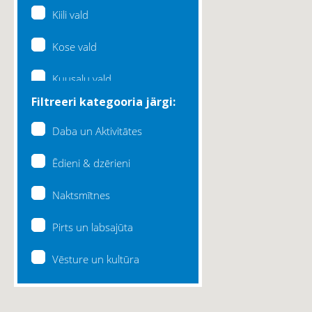
Kiili vald
Kose vald
Kuusalu vald
Filtreeri kategooria järgi:
Lääne-Harju vald
Daba un Aktivitātes
Loksa linn
Ēdieni & dzērieni
Maardu linn
Naktsmītnes
Raasiku vald
Pirts un labsajūta
Rae vald
Vēsture un kultūra
Saku vald
Saue vald