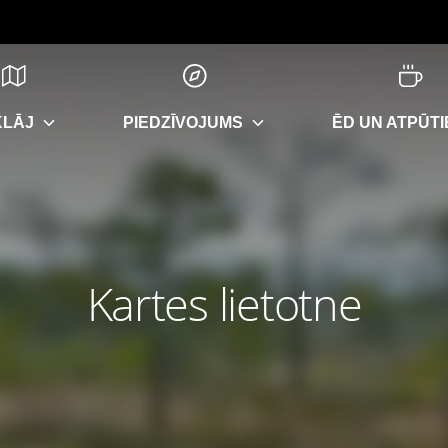
KLĀJ
PIEDZĪVOJUMS
ĒD UN ATPŪTI
Kartes lietotne