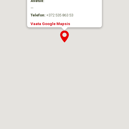
Avatud:
—
Telefon:
+372 535 863 53
Vaata Google Mapsis