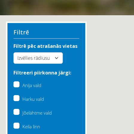
Filtrē
Filtrē pēc atrašanās vietas
Filtreeri piirkonna järgi:
Anija vald
Harku vald
Jõelähtme vald
Keila linn