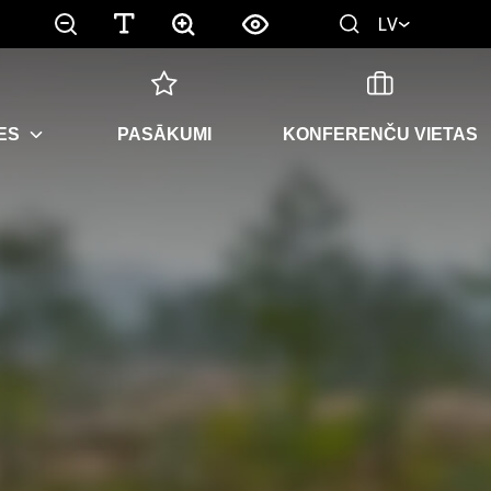
LV
ES
PASĀKUMI
KONFERENČU VIETAS