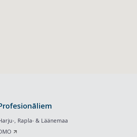
Profesionāliem
Harju-, Rapla- & Läänemaa
DMO