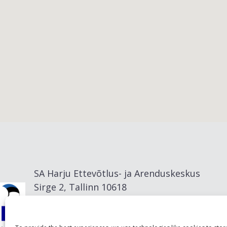
Viimsi vald
SA Harju Ettevõtlus- ja Arenduskeskus
Sirge 2, Tallinn 10618
info@visitharju.com