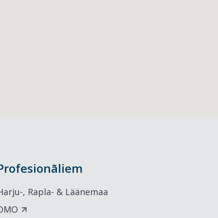
Profesionāliem
Harju-, Rapla- & Läänemaa
DMO