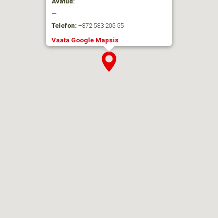
Avatud:
—
Telefon:
+372 533 205 55
Vaata Google Mapsis