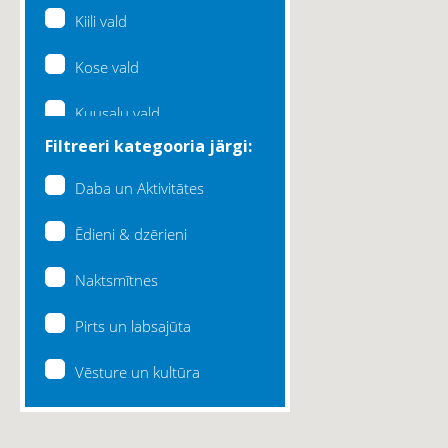
Kiili vald
Kose vald
Kuusalu vald
Filtreeri kategooria järgi:
Lääne-Harju vald
Daba un Aktivitātes
Loksa linn
Ēdieni & dzērieni
Maardu linn
Naktsmītnes
Raasiku vald
Pirts un labsajūta
Rae vald
Vēsture un kultūra
Saku vald
Saue vald