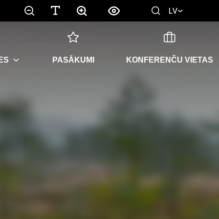
LV
ES
PASĀKUMI
KONFERENČU VIETAS