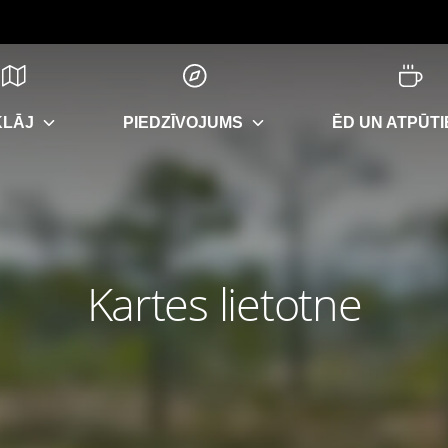
KLĀJ
PIEDZĪVOJUMS
ĒD UN ATPŪTI
Kartes lietotne