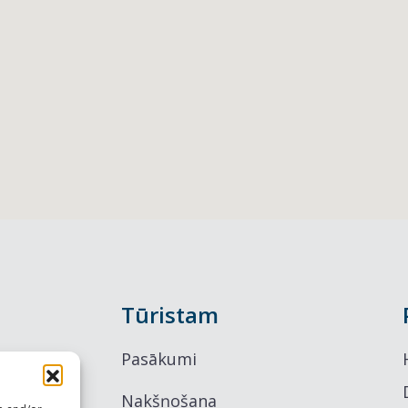
Tūristam
Pasākumi
Nakšņošana