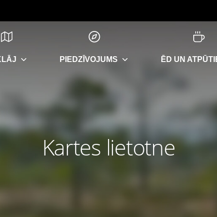
KLĀJ
PIEDZĪVOJUMS
ĒD UN ATPŪTI
Kartes lietotne