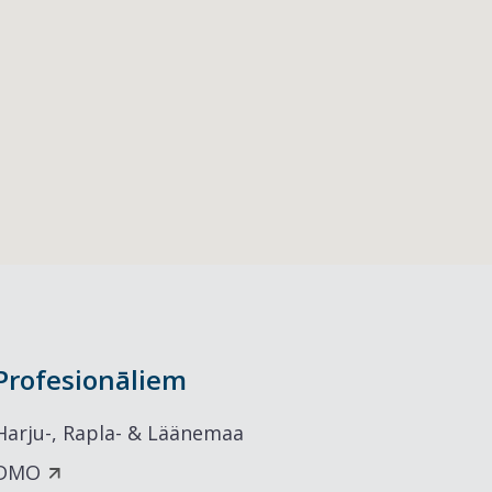
Profesionāliem
Harju-, Rapla- & Läänemaa
DMO