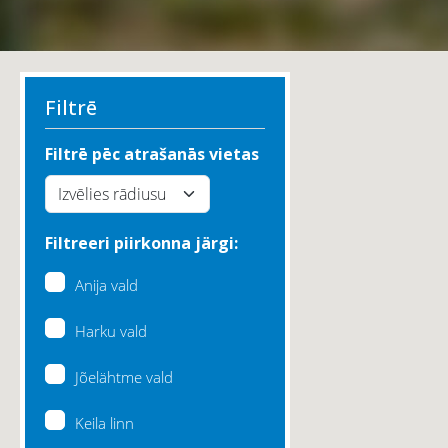
Filtrē
Filtrē pēc atrašanās vietas
Filtreeri piirkonna järgi:
Anija vald
Harku vald
Jõelähtme vald
Keila linn