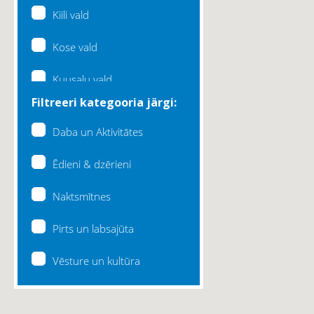
Kiili vald
Kose vald
Kuusalu vald
Filtreeri kategooria järgi:
Lääne-Harju vald
Daba un Aktivitātes
Loksa linn
Ēdieni & dzērieni
Maardu linn
Naktsmītnes
Raasiku vald
Pirts un labsajūta
Rae vald
Vēsture un kultūra
Saku vald
Saue vald