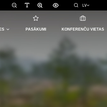
LV
ES
PASĀKUMI
KONFERENČU VIETAS