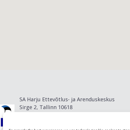
Viimsi vald
SA Harju Ettevõtlus- ja Arenduskeskus
Sirge 2, Tallinn 10618
info@visitharju.com