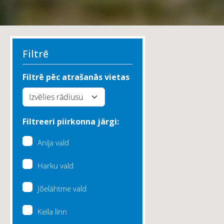
Filtrē
Filtrē pēc atrašanās vietas
Filtreeri piirkonna järgi:
Anija vald
Harku vald
Jõelähtme vald
Keila linn