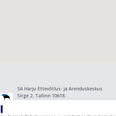
Viimsi vald
SA Harju Ettevõtlus- ja Arenduskeskus
Sirge 2, Tallinn 10618
info@visitharju.com