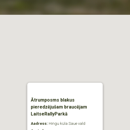
Ātrumposms blakus
pieredzējušam braucējam
LaitseRallyParkā
Aadress:
Hingu küla Saue vald