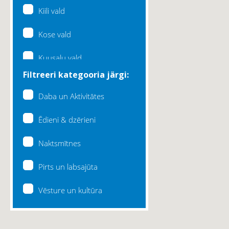
Kiili vald
Kose vald
Kuusalu vald
Filtreeri kategooria järgi:
Lääne-Harju vald
Daba un Aktivitātes
Loksa linn
Ēdieni & dzērieni
Maardu linn
Naktsmītnes
Raasiku vald
Pirts un labsajūta
Rae vald
Vēsture un kultūra
Saku vald
Saue vald