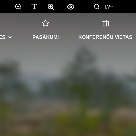
LV
ES
PASĀKUMI
KONFERENČU VIETAS