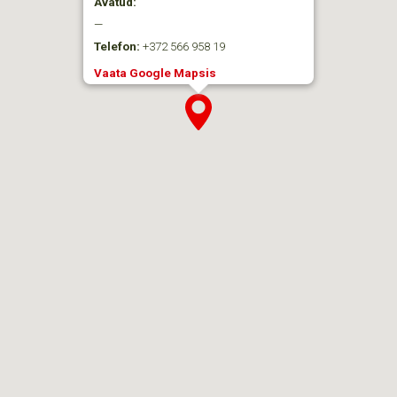
Avatud:
—
Telefon:
+372 566 958 19
Vaata Google Mapsis