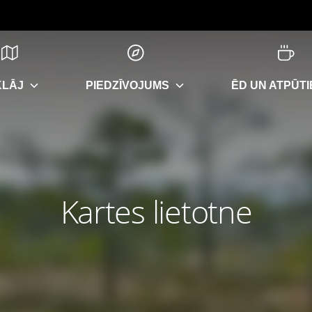
KLĀJ
PIEDZĪVOJUMS
ĒD UN ATPŪTI
Kartes lietotne