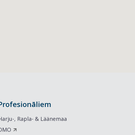
Profesionāliem
Harju-, Rapla- & Läänemaa
DMO