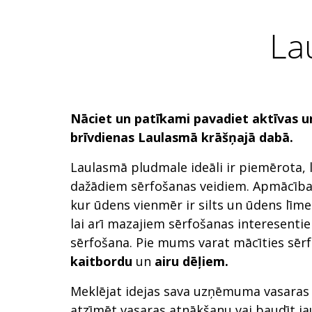
La
Nāciet
un patīkami pavadiet aktīvas u
brīvdienas
Laulasmā krāšņajā dabā.
Laulasmā pludmale ideāli ir piemērota, l
dažādiem sērfošanas veidiem. Apmācība
kur ūdens vienmēr ir silts un ūdens līme
lai arī mazajiem sērfošanas interesent
sērfošana. Pie mums varat mācīties sēr
kaitbordu
un
airu dēļiem.
Meklējat idejas sava uzņēmuma vasaras 
atzīmēt vasaras atnākšanu vai baudīt j