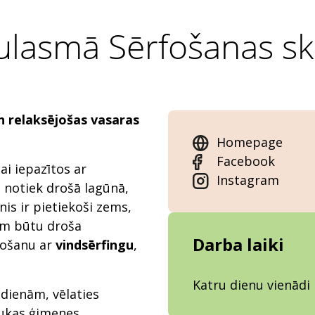
ulasmā Sērfošanas sk
n
relaksējošas
vasaras
Homepage
Facebook
ai iepazītos ar
Instagram
 notiek drošā lagūnā,
nis ir pietiekoši zems,
iem būtu droša
Darba laiki
fošanu ar
vindsērfingu
,
Katru dienu vienādi
dienām, vēlaties
aukas ģimenes