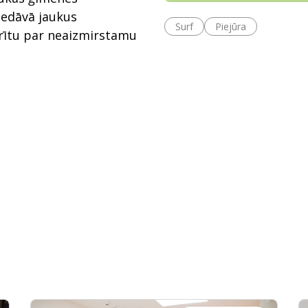
iedāvā jaukus
Surf
Piejūra
arītu par neaizmirstamu