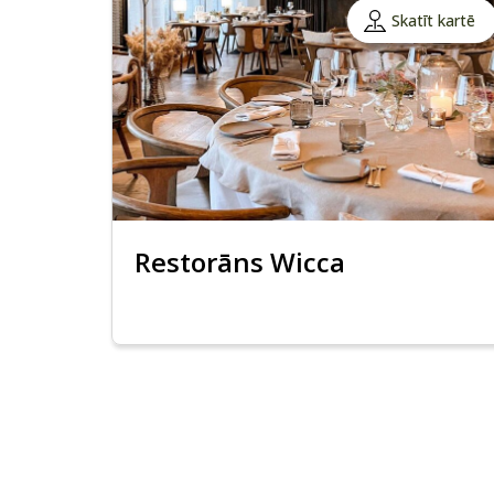
Skatīt kartē
Restorāns Wicca