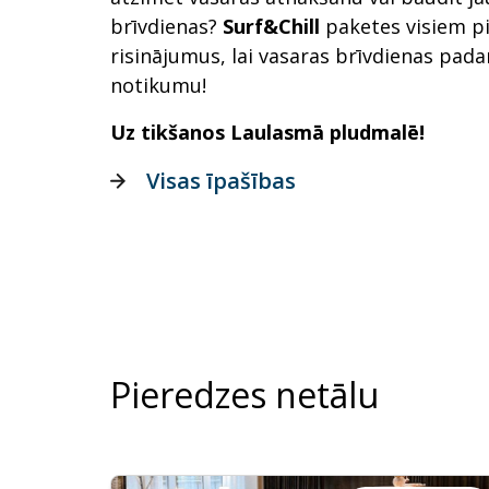
brīvdienas?
Surf&Chill
paketes visiem p
risinājumus, lai vasaras brīvdienas pad
notikumu!
Uz tikšanos Laulasmā pludmalē!
Visas īpašības
Pieredzes netālu