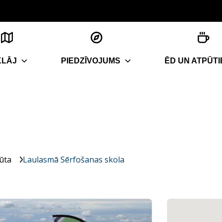
KLĀJ
PIEDZĪVOJUMS
ĒD UN ATPŪTI
ūta
Laulasmā Sērfošanas skola